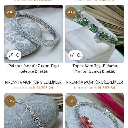
-31%
-33%
Pırlanta Montür Zirkon Taşlı
Topaz Kare Taşlı Pırlanta
Kelepçe Bileklik
Montür Gümüş Bileklik
PIRLANTA MONTÜR BİLEKLİKLER
PIRLANTA MONTÜR BİLEKLİKLER
₺
21,293.24
₺
14,383.84
₺
30,931.70
₺
21,620.08
-33%
-32%