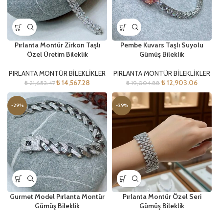
Pırlanta Montür Zirkon Taşlı
Pembe Kuvars Taşlı Suyolu
Özel Üretim Bileklik
Gümüş Bileklik
PIRLANTA MONTÜR BİLEKLİKLER
PIRLANTA MONTÜR BİLEKLİKLER
₺
14,567.28
₺
12,903.06
₺
21,652.47
₺
19,004.88
-29%
-29%
Gurmet Model Pırlanta Montür
Pırlanta Montür Özel Seri
Gümüş Bileklik
Gümüş Bileklik