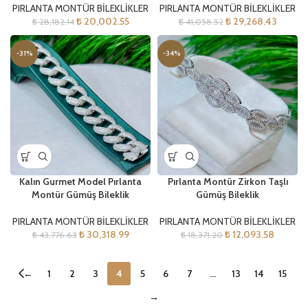
PIRLANTA MONTÜR BİLEKLİKLER
PIRLANTA MONTÜR BİLEKLİKLER
₺
20,002.55
₺
29,268.43
₺
28,182.14
₺
41,058.52
-31%
-34%
Kalın Gurmet Model Pırlanta
Pırlanta Montür Zirkon Taşlı
Montür Gümüş Bileklik
Gümüş Bileklik
PIRLANTA MONTÜR BİLEKLİKLER
PIRLANTA MONTÜR BİLEKLİKLER
₺
30,318.99
₺
12,093.58
₺
43,776.63
₺
18,371.20
←
1
2
3
4
5
6
7
…
13
14
15
→