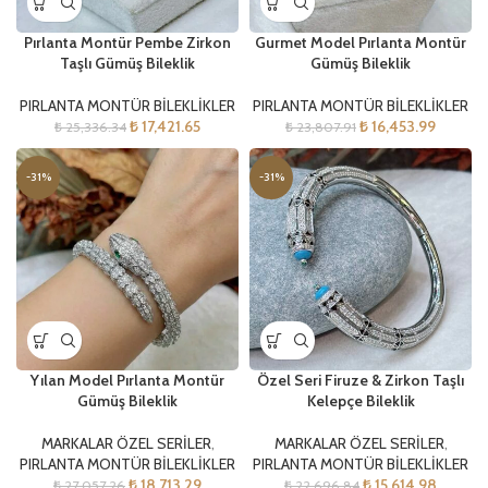
Pırlanta Montür Pembe Zirkon
Gurmet Model Pırlanta Montür
Taşlı Gümüş Bileklik
Gümüş Bileklik
PIRLANTA MONTÜR BİLEKLİKLER
PIRLANTA MONTÜR BİLEKLİKLER
₺
17,421.65
₺
16,453.99
₺
25,336.34
₺
23,807.91
-31%
-31%
Yılan Model Pırlanta Montür
Özel Seri Firuze & Zirkon Taşlı
Gümüş Bileklik
Kelepçe Bileklik
MARKALAR ÖZEL SERİLER
,
MARKALAR ÖZEL SERİLER
,
PIRLANTA MONTÜR BİLEKLİKLER
PIRLANTA MONTÜR BİLEKLİKLER
₺
18,713.29
₺
15,614.98
₺
27,057.26
₺
22,696.84