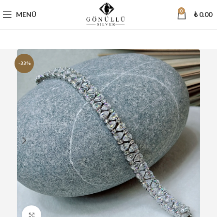
0
MENÜ
₺
0.00
-33%
Büyütmek için tıklayın