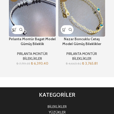
Pırlanta Montür Baget Model
Nazar Boncuklu Cetaş
Ros
Gümüş Bileklik
Model Gümüş Bileklikler
PIRLANTA MONTÜR
PIRLANTA MONTÜR
BİLEKLİKLER
BİLEKLİKLER
₺
6,393.40
₺
3,765.81
₺
7,719.35
₺
4,665.82
KATEGORİLER
BİLEKLİKLER
YÜZÜKLER