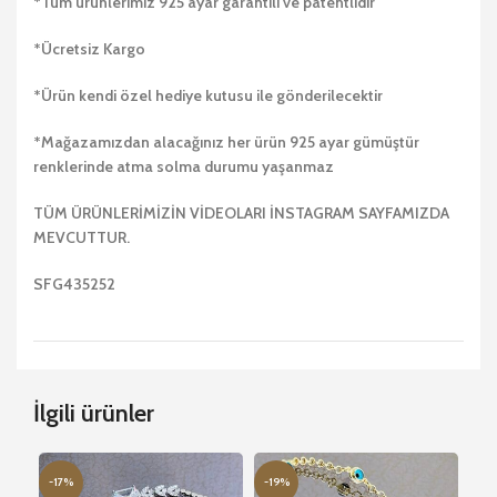
*Tüm ürünlerimiz 925 ayar garantili ve patentlidir
*Ücretsiz Kargo
*Ürün kendi özel hediye kutusu ile gönderilecektir
*Mağazamızdan alacağınız her ürün 925 ayar gümüştür
renklerinde atma solma durumu yaşanmaz
TÜM ÜRÜNLERİMİZİN VİDEOLARI İNSTAGRAM SAYFAMIZDA
MEVCUTTUR.
SFG435252
İlgili ürünler
-17%
-19%
-2