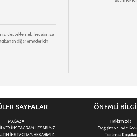
getirmek için
minizi desteklemek, hesabınıza
ıklanan diğer amaçlar için
LER SAYFALAR
ÖNEMLİ BİLG
MAĞAZA
Hakkımızda
LVER İNSTAGRAM HESABIMIZ
Değişim ve İade Koşul
LTIN İNSTAGRAM HESABIMIZ
Teslimat Koşullar