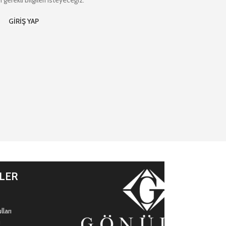
 gerekli bilgileri isteyeceğiz.
GIRIŞ YAP
İLER
ları
ı