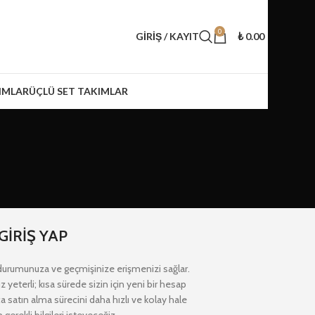
0
GIRIŞ / KAYIT
₺
0.00
IMLAR
ÜÇLÜ SET TAKIMLAR
GIRIŞ YAP
 durumunuza ve geçmişinize erişmenizi sağlar.
 yeterli; kısa sürede sizin için yeni bir hesap
a satın alma sürecini daha hızlı ve kolay hale