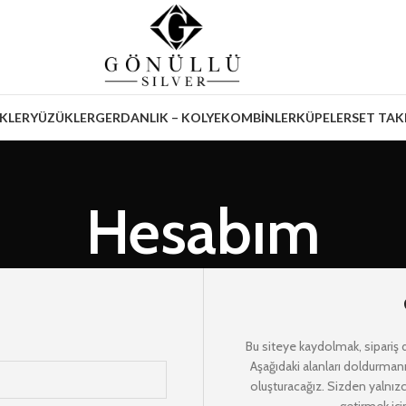
İKLER
YÜZÜKLER
GERDANLIK – KOLYE
KOMBİNLER
KÜPELER
SET TAK
Hesabım
Bu siteye kaydolmak, sipariş
Aşağıdaki alanları doldurmanız
oluşturacağız. Sizden yalnızc