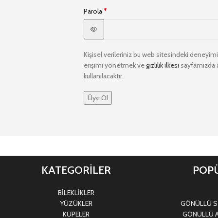
*
Parola
Kişisel verileriniz bu web sitesindeki deneyi
erişimi yönetmek ve
gizlilik ilkesi
sayfamızda aç
kullanılacaktır.
Üye Ol
KATEGORİLER
POPÜ
BİLEKLİKLER
YÜZÜKLER
GÖNÜLLÜ Sİ
KÜPELER
GÖNÜLLÜ A