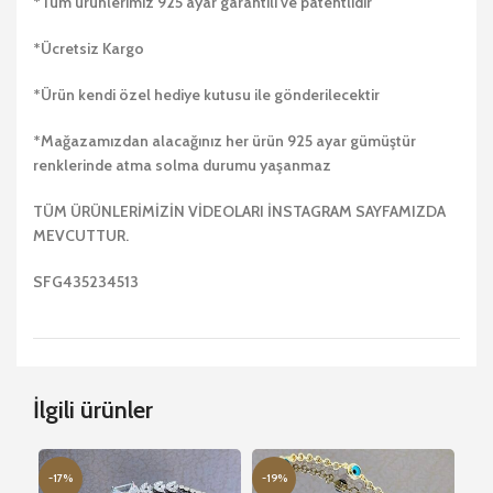
*Tüm ürünlerimiz 925 ayar garantili ve patentlidir
*Ücretsiz Kargo
*Ürün kendi özel hediye kutusu ile gönderilecektir
*Mağazamızdan alacağınız her ürün 925 ayar gümüştür
renklerinde atma solma durumu yaşanmaz
TÜM ÜRÜNLERİMİZİN VİDEOLARI İNSTAGRAM SAYFAMIZDA
MEVCUTTUR.
SFG435234513
İlgili ürünler
-17%
-19%
-2