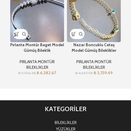
Pırlanta Montür Baget Model
Nazar Boncuklu Cetaş
Gümüş Bileklik
Model Gümüş Bileklikler
N
PIRLANTA MONTÜR
PIRLANTA MONTÜR
BİLEKLİKLER
BİLEKLİKLER
₺
6,382.67
₺
3,759.49
₺
7,706.38
₺
4,657.98
KATEGORİLER
BİLEKLİKLER
YÜZÜKLER