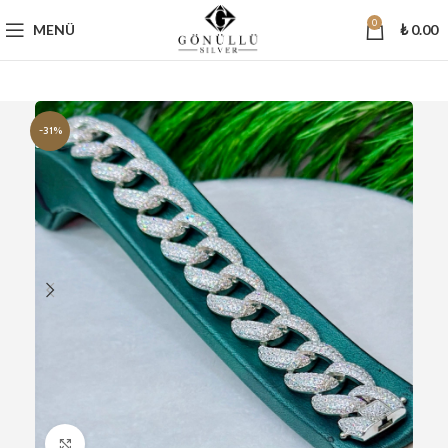
0
MENÜ
₺
0.00
-31%
Büyütmek için tıklayın