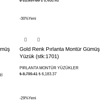
₺
11,957.69
₺
8,466.46
-30%
Yeni
ümüş
Gold Renk Pırlanta Montür Gümüş
Yüzük (stk:1701)
PIRLANTA MONTÜR YÜZÜKLER
₺
8,799.41
₺
6,183.37
Rİ
-29%
Yeni