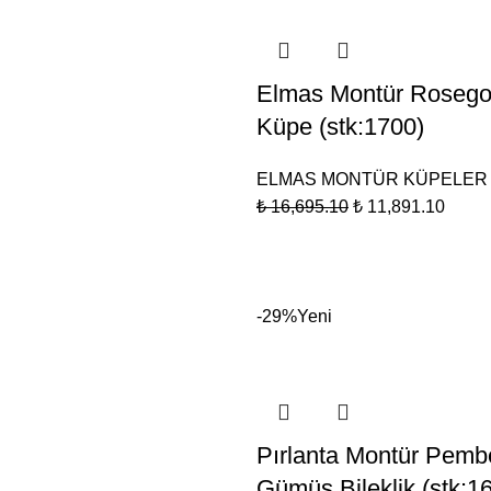
Elmas Montür Roseg
Küpe (stk:1700)
ELMAS MONTÜR KÜPELER
₺
16,695.10
₺
11,891.10
-29%
Yeni
Pırlanta Montür Pemb
Gümüş Bileklik (stk:1