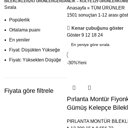
BİLEKLİKLER
243 ÜRÜNLER
GERDANLIK – KOLYE
129 ÜRÜNLER
KOMB
Sırala
Anasayfa
»
TÜM ÜRÜNLER
1501 sonuçtan 1-12 arası göste
Popülerlik
Kenar çubuğunu göster
Ortalama puanı
Göster
9
12
18
24
En yeniler
Fiyat: Düşükten Yükseğe
Fiyatı: Yüksekten Düşüğe
-30%
Yeni
Fiyata göre filtrele
Pırlanta Montür Fiyon
Gümüş Kelepçe Bilekli
PIRLANTA MONTÜR BİLEKL