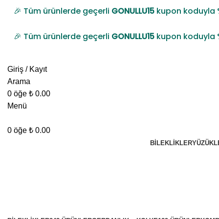
🎉 Tüm ürünlerde geçerli
GONULLU15
kupon koduyla %15 ind
🎉 Tüm ürünlerde geçerli
GONULLU15
kupon koduyla %15 ind
Giriş / Kayıt
Arama
0
öğe
₺
0.00
Menü
0
öğe
₺
0.00
BİLEKLİKLER
YÜZÜKL
TÜM ÜRÜNLER
Kategoriler