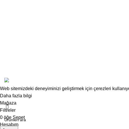
ÜÇLÜ SET TAKIMLAR
Based on
UGROZSHN
Web sitemizdeki deneyiminizi geliştirmek için çerezleri kullanı
Daha fazla bilgi
Kabul et
Mağaza
Filtreler
0
öğe
Sepet
Hesabım