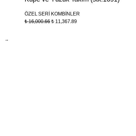
ÖZEL SERİ KOMBİNLER
₺
16,000.66
₺
11,367.89
→
LER
ADRES ve İLETİŞİM
lları
Sahibiata, sarraflar yeraltı çarşısı, Mevlana
Cd. no:47, 42100 Meram/Konya
ı
Tel: (0552) 153 93 88
i
Tel: (0332) 351 56 31
ar
ik