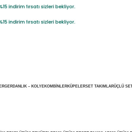
irim fırsatı sizleri bekliyor.
irim fırsatı sizleri bekliyor.
ER
GERDANLIK – KOLYE
KOMBİNLER
KÜPELER
SET TAKIMLAR
ÜÇLÜ SE