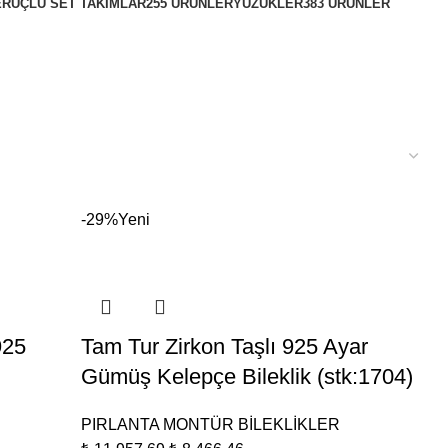
ER
ÜÇLÜ SET TAKIMLAR
255 ÜRÜNLER
YÜZÜKLER
383 ÜRÜNLER
-29%
Yeni
925
Tam Tur Zirkon Taşlı 925 Ayar
Gümüş Kelepçe Bileklik (stk:1704)
PIRLANTA MONTÜR BİLEKLİKLER