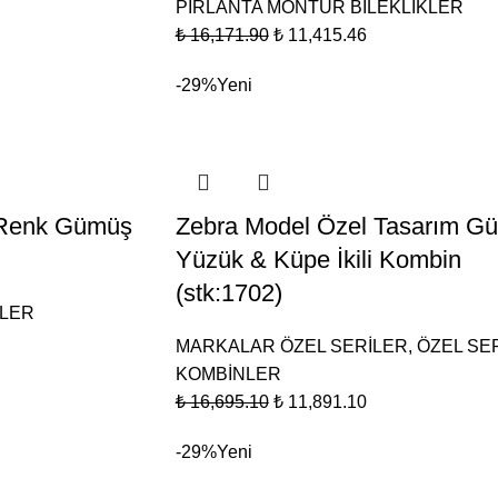
PIRLANTA MONTÜR BİLEKLİKLER
₺
16,171.90
₺
11,415.46
-29%
Yeni
d Renk Gümüş
Zebra Model Özel Tasarım G
Yüzük & Küpe İkili Kombin
(stk:1702)
KLER
MARKALAR ÖZEL SERİLER
,
ÖZEL SE
KOMBİNLER
₺
16,695.10
₺
11,891.10
-29%
Yeni