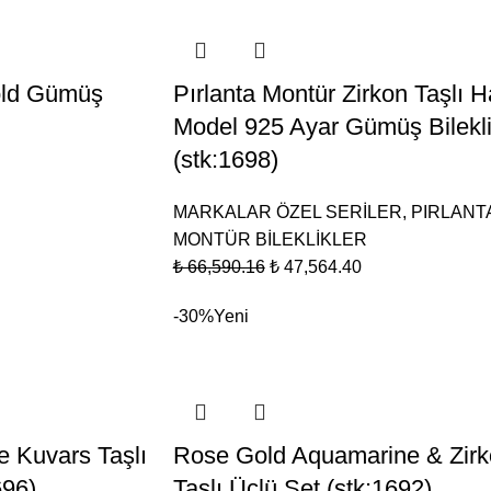
old Gümüş
Pırlanta Montür Zirkon Taşlı H
Model 925 Ayar Gümüş Bilekl
(stk:1698)
MARKALAR ÖZEL SERİLER
,
PIRLANT
MONTÜR BİLEKLİKLER
₺
66,590.16
₺
47,564.40
-30%
Yeni
e Kuvars Taşlı
Rose Gold Aquamarine & Zir
696)
Taşlı Üçlü Set (stk:1692)