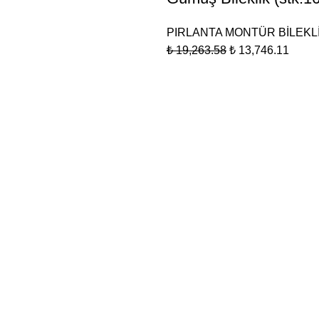
PIRLANTA MONTÜR BİLEKL
₺
19,263.58
₺
13,746.11
KATEGORİLER
POP
BİLEKLİKLER
YÜZÜKLER
GÖNÜL
KÜPELER
GÖNÜL
GERDANLIK & KOLYE
KOMBİNLER
SET TAKIMLAR