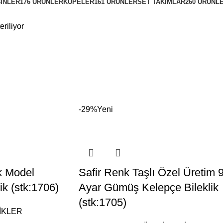
İNLER
176 ÜRÜNLER
KÜPELER
161 ÜRÜNLER
SET TAKIMLAR
260 ÜRÜNL
riliyor
-29%
Yeni
k Model
Safir Renk Taşlı Özel Üretim 
k (stk:1706)
Ayar Gümüş Kelepçe Bileklik
(stk:1705)
İKLER