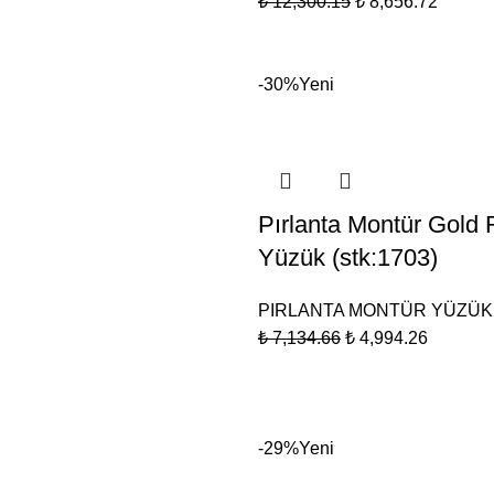
₺
12,300.15
₺
8,656.72
-30%
Yeni
Pırlanta Montür Gol
Yüzük (stk:1703)
PIRLANTA MONTÜR YÜZÜ
₺
7,134.66
₺
4,994.26
-29%
Yeni