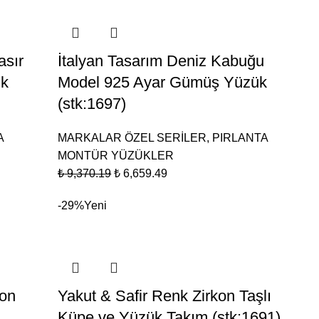
asır
İtalyan Tasarım Deniz Kabuğu
ik
Model 925 Ayar Gümüş Yüzük
(stk:1697)
A
MARKALAR ÖZEL SERİLER
,
PIRLANTA
MONTÜR YÜZÜKLER
₺
9,370.19
₺
6,659.49
-29%
Yeni
kon
Yakut & Safir Renk Zirkon Taşlı
Küpe ve Yüzük Takım (stk:1691)