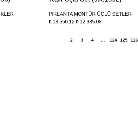
İKLER
PIRLANTA MONTÜR ÜÇLÜ SETLER
₺
18,550.12
₺
12,985.08
1
2
3
4
…
124
125
126
ÜLER SAYFALAR
ÖNEMLİ BİLGİ
MAĞAZA
Hakkımızda
LÜ SİLVER İNSTAGRAM
Değişim ve İade Koşu
HESABIMIZ
Teslimat Koşullar
LÜ ALTIN İNSTAGRAM
Üyelik Sözleşmes
HESABIMIZ
Sık Sorulan Sorul
Gizlilik ve Güvenl