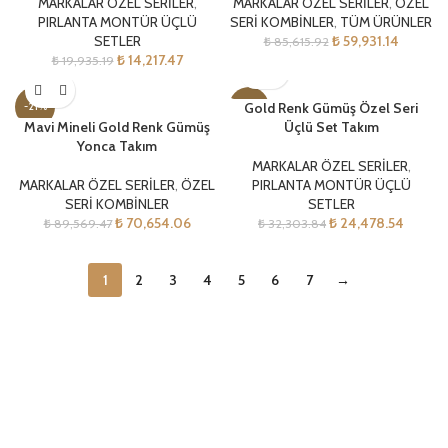
MARKALAR ÖZEL SERİLER
,
MARKALAR ÖZEL SERİLER
,
ÖZEL
PIRLANTA MONTÜR ÜÇLÜ
SERİ KOMBİNLER
,
TÜM ÜRÜNLER
SETLER
₺
59,931.14
₺
85,615.92
₺
14,217.47
₺
19,935.19
Gold Renk Gümüş Özel Seri
-21%
-24%
Mavi Mineli Gold Renk Gümüş
Üçlü Set Takım
Yonca Takım
MARKALAR ÖZEL SERİLER
,
MARKALAR ÖZEL SERİLER
,
ÖZEL
PIRLANTA MONTÜR ÜÇLÜ
SERİ KOMBİNLER
SETLER
₺
70,654.06
₺
24,478.54
₺
89,569.47
₺
32,303.84
1
2
3
4
5
6
7
→