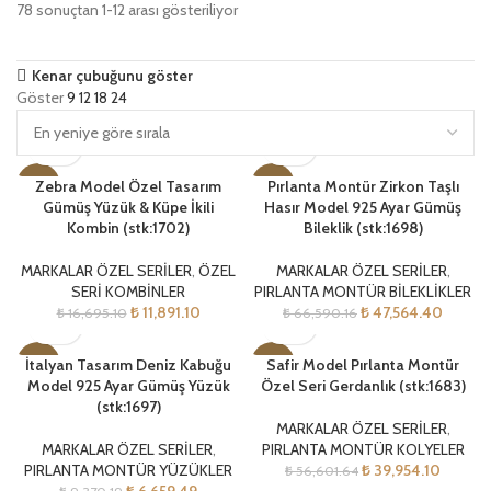
78 sonuçtan 1-12 arası gösteriliyor
Kenar çubuğunu göster
Göster
9
12
18
24
Zebra Model Özel Tasarım
Pırlanta Montür Zirkon Taşlı
-29%
-29%
Gümüş Yüzük & Küpe İkili
Hasır Model 925 Ayar Gümüş
Kombin (stk:1702)
Bileklik (stk:1698)
YENI
YENI
MARKALAR ÖZEL SERİLER
,
ÖZEL
MARKALAR ÖZEL SERİLER
,
SERİ KOMBİNLER
PIRLANTA MONTÜR BİLEKLİKLER
₺
11,891.10
₺
47,564.40
₺
16,695.10
₺
66,590.16
İtalyan Tasarım Deniz Kabuğu
Safir Model Pırlanta Montür
-29%
-29%
Model 925 Ayar Gümüş Yüzük
Özel Seri Gerdanlık (stk:1683)
(stk:1697)
YENI
YENI
MARKALAR ÖZEL SERİLER
,
MARKALAR ÖZEL SERİLER
,
PIRLANTA MONTÜR KOLYELER
PIRLANTA MONTÜR YÜZÜKLER
₺
39,954.10
₺
56,601.64