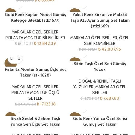
₺
6,659.49
₺
9,370.19
Gold Renk Kaplan Model Gümüş
Yakut Renk Zirkon ve Malakit
-29%
-29%
Kelepçe Bileklik (stk:1677)
Taşlı 925 Ayar Gümüş Set Takım
(stk:1669)
YENI
YENI
MARKALAR ÖZEL SERİLER
,
PIRLANTA MONTÜR BİLEKLİKLER
MARKALAR ÖZEL SERİLER
,
ÖZEL
₺
12,842.39
SERİ KOMBİNLER
₺
18,150.57
₺
42,807.96
₺
59,931.14
Sitrin Taşlı Özel Seri Gümüş
-30%
-34%
Pırlanta Montür Gümüş Üçlü Set
Yüzük
Takım (stk:1628)
YENI
YENI
DOĞAL & RENKLİ TAŞLI
MARKALAR ÖZEL SERİLER
,
YÜZÜKLER
,
MARKALAR ÖZEL
PIRLANTA MONTÜR ÜÇLÜ
SERİLER
SETLER
₺
7,687.83
₺
11,706.07
₺
17,123.18
₺
24,400.54
Siyah Sedef & Zirkon Taşlı
Gold Renk Yonca Özel Serisi
-29%
-30%
Yonca Seri Üçlü Set Takım
Gümüş Set Takım
YENI
YENI