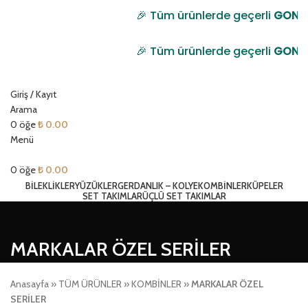
🎉 Tüm ürünlerde geçerli
GONULL
🎉 Tüm ürünlerde geçerli
GONULL
Giriş / Kayıt
Arama
0
öğe
₺
0.00
Menü
0
öğe
₺
0.00
BİLEKLİKLER
YÜZÜKLER
GERDANLIK – KOLYE
KOMBİNLER
KÜPELER
SET TAKIMLAR
ÜÇLÜ SET TAKIMLAR
MARKALAR ÖZEL SERİLER
Anasayfa
»
TÜM ÜRÜNLER
»
KOMBİNLER
»
MARKALAR ÖZEL
SERİLER