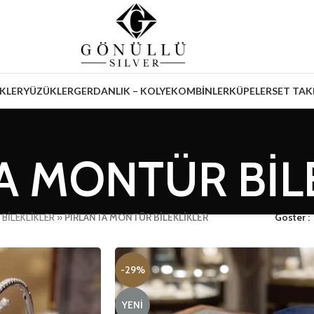
İKLER
YÜZÜKLER
GERDANLIK – KOLYE
KOMBİNLER
KÜPELER
SET TAK
A MONTÜR BİL
»
BİLEKLİKLER
»
PIRLANTA MONTÜR BİLEKLİKLER
Göster
-29%
YENI