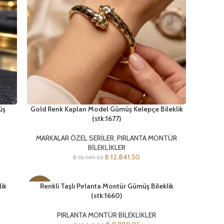
üş
Gold Renk Kaplan Model Gümüş Kelepçe Bileklik
(stk:1677)
MARKALAR ÖZEL SERİLER
,
PIRLANTA MONTÜR
BİLEKLİKLER
₺
12,841.50
₺
18,149.32
lik
Renkli Taşlı Pırlanta Montür Gümüş Bileklik
-30%
(stk:1660)
YENI
PIRLANTA MONTÜR BİLEKLİKLER