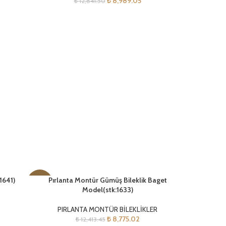
₺
8,989.05
₺
12,841.50
1641)
Pırlanta Montür Gümüş Bileklik Baget
-29%
Model(stk:1633)
YENI
PIRLANTA MONTÜR BİLEKLİKLER
₺
8,775.02
₺
12,413.45