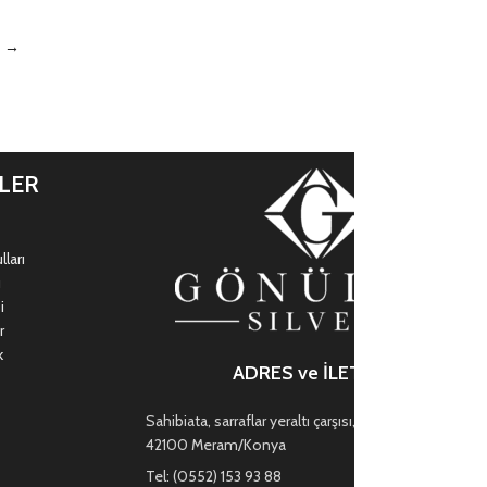
→
İLER
ları
ı
i
r
k
ADRES ve İLETİŞİM
Sahibiata, sarraflar yeraltı çarşısı, Mevlana Cd. no:47,
42100 Meram/Konya
Tel: (0552) 153 93 88