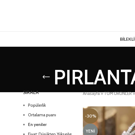
BİLEKL
PIRLANT
SIRALA
Anasayfa
»
TÜM ÜRÜNLER
Popülerlik
Ortalama puanı
-30%
En yeniler
YENI
Fiyat: Düşükten Yükseğe