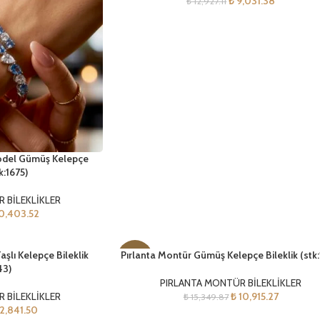
₺
9,031.38
₺
12,927.11
Model Gümüş Kelepçe
k:1675)
 BİLEKLİKLER
0,403.52
aşlı Kelepçe Bileklik
Pırlanta Montür Gümüş Kelepçe Bileklik (stk:
-29%
43)
PIRLANTA MONTÜR BİLEKLİKLER
YENI
 BİLEKLİKLER
₺
10,915.27
₺
15,349.87
2,841.50