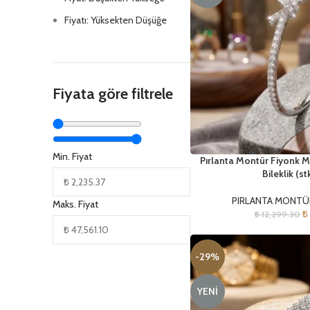
Fiyatı: Yüksekten Düşüğe
Fiyata göre filtrele
Min. Fiyat
Pırlanta Montür Fiyonk 
Bileklik (st
PIRLANTA MONTÜR
Maks. Fiyat
₺
₺
12,299.30
-29%
YENI