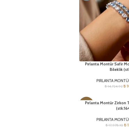
Pırlanta Montür Safir 
Bileklik (st
PIRLANTA MONTÜR
₺
1
₺
14,724.92
Pırlanta Montür Zirkon T
-29%
(stk:16
YENI
PIRLANTA MONTÜR
₺
1
₺
17,978.10