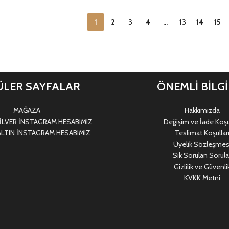
1
2
3
4
…
13
14
15
LER SAYFALAR
ÖNEMLİ BİLG
MAĞAZA
Hakkımızda
LVER İNSTAGRAM HESABIMIZ
Değişim ve İade Koşul
LTIN İNSTAGRAM HESABIMIZ
Teslimat Koşullar
Üyelik Sözleşmes
Sık Sorulan Sorula
Gizlilik ve Güvenli
KVKK Metni