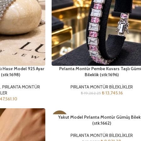
lı Hasır Model 925 Ayar
Pırlanta Montür Pembe Kuvars Taşlı Güm
 (stk:1698)
Bileklik (stk:1696)
R
,
PIRLANTA MONTÜR
PIRLANTA MONTÜR BİLEKLİKLER
KLER
₺
13,745.16
₺
19,262.25
47,561.10
Yakut Model Pırlanta Montür Gümüş Bilek
-30%
(stk:1662)
YENI
PIRLANTA MONTÜR BİLEKLİKLER