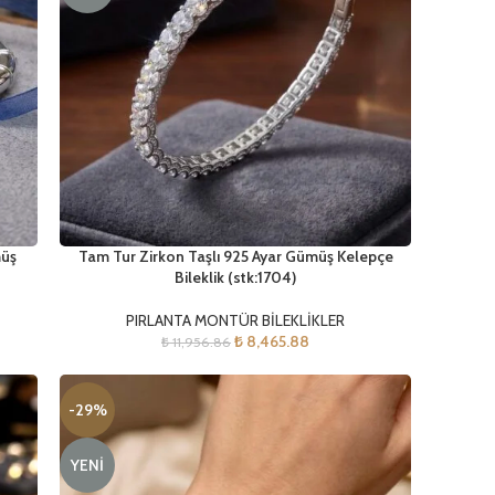
müş
Tam Tur Zirkon Taşlı 925 Ayar Gümüş Kelepçe
Bileklik (stk:1704)
PIRLANTA MONTÜR BİLEKLİKLER
₺
8,465.88
₺
11,956.86
-29%
YENI