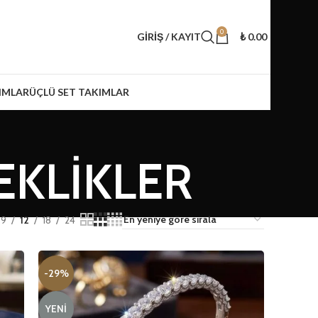
0
GIRIŞ / KAYIT
₺
0.00
IMLAR
ÜÇLÜ SET TAKIMLAR
EKLİKLER
9
12
18
24
-29%
YENI