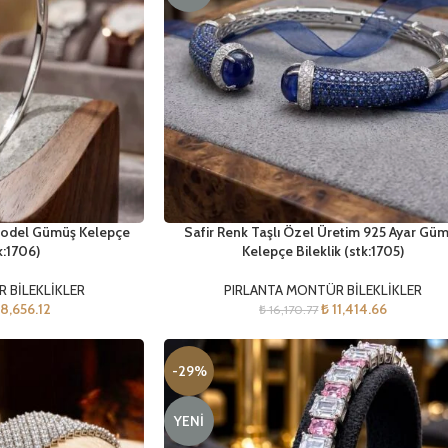
Model Gümüş Kelepçe
Safir Renk Taşlı Özel Üretim 925 Ayar Gü
k:1706)
Kelepçe Bileklik (stk:1705)
 BİLEKLİKLER
PIRLANTA MONTÜR BİLEKLİKLER
8,656.12
₺
11,414.66
₺
16,170.77
-29%
YENI