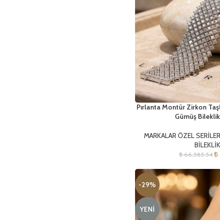
Pırlanta Montür Zirkon Taş
Gümüş Bileklik
MARKALAR ÖZEL SERİLE
BİLEKLİ
₺
₺
66,585.54
-29%
YENI