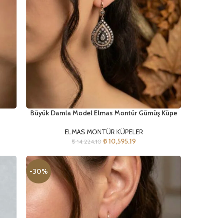
Büyük Damla Model Elmas Montür Gümüş Küpe
ELMAS MONTÜR KÜPELER
₺
10,595.19
₺
14,224.10
-30%