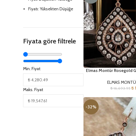
Fiyatı: Yüksekten Düşüğe
Fiyata göre filtrele
Min. Fiyat
Elmas Montür Rosegold G
ELMAS MONTÜ
₺
1
₺
16,693.95
Maks. Fiyat
-32%