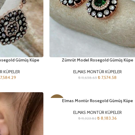
 Rosegold Gümüş Küpe
Zümrüt Model Rosegold Gümüş Küpe
R KÜPELER
ELMAS MONTÜR KÜPELER
7,584.29
₺
7,574.58
₺
11,658.65
Elmas Montür Rosegold Gümüş Küpe
-28%
ELMAS MONTÜR KÜPELER
₺
8,183.36
₺
11,323.82