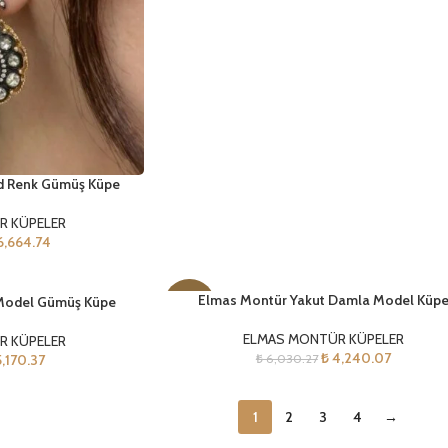
d Renk Gümüş Küpe
R KÜPELER
,664.74
Elmas Montür Yakut Damla Model Küp
Model Gümüş Küpe
-30%
ELMAS MONTÜR KÜPELER
R KÜPELER
₺
4,240.07
,170.37
₺
6,030.27
1
2
3
4
→