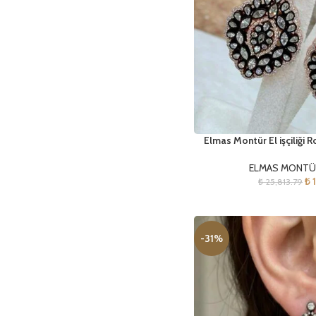
Elmas Montür El işçiliği
ELMAS MONTÜ
₺
1
₺
25,813.79
-31%