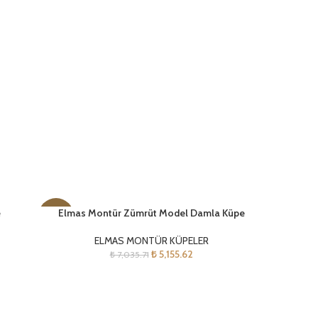
e
Elmas Montür Zümrüt Model Damla Küpe
-27%
ELMAS MONTÜR KÜPELER
₺
5,155.62
₺
7,035.71