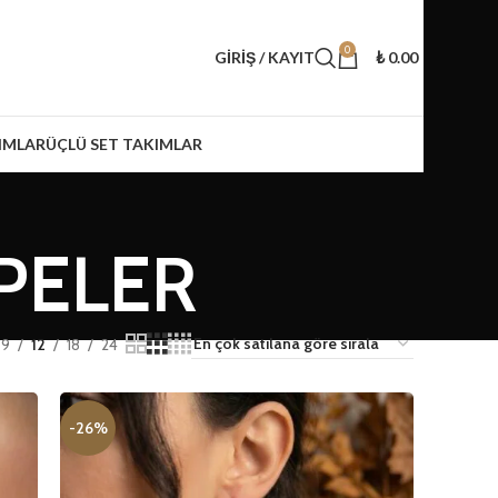
0
GIRIŞ / KAYIT
₺
0.00
IMLAR
ÜÇLÜ SET TAKIMLAR
PELER
9
12
18
24
-26%