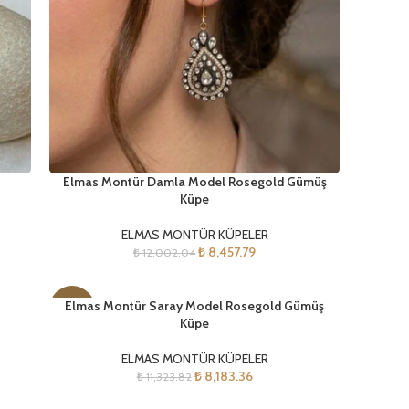
Elmas Montür Damla Model Rosegold Gümüş
Küpe
ELMAS MONTÜR KÜPELER
₺
8,457.79
₺
12,002.04
Elmas Montür Saray Model Rosegold Gümüş
-28%
Küpe
ELMAS MONTÜR KÜPELER
₺
8,183.36
₺
11,323.82