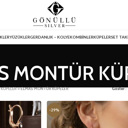
İKLER
YÜZÜKLER
GERDANLIK – KOLYE
KOMBİNLER
KÜPELER
SET TAK
S MONTÜR KÜ
»
KÜPELER
»
ELMAS MONTÜR KÜPELER
Göster
-29%