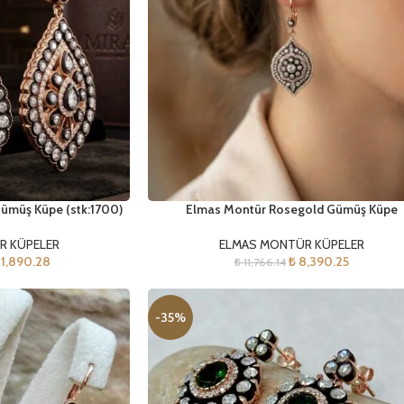
ümüş Küpe (stk:1700)
Elmas Montür Rosegold Gümüş Küpe
R KÜPELER
ELMAS MONTÜR KÜPELER
1,890.28
₺
8,390.25
₺
11,766.14
-35%