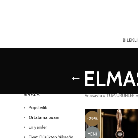
BİLEKL
ELMA
SIRALA
Anasayfa
»
TÜM ÜRÜNLER
Popülerlik
Ortalama puanı
-29%
En yeniler
YENI
Fiyat: Düşükten Yükseğe