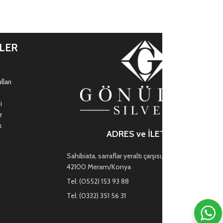
İLER
ları
ı
i
r
k
ADRES ve İLETİŞİM
Sahibiata, sarraflar yeraltı çarşısı, Mevlana Cd. no:47,
42100 Meram/Konya
Tel: (0552) 153 93 88
Tel: (0332) 351 56 31