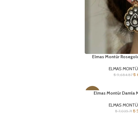
Elmas Montür Rosegol
ELMAS MONTÜ
₺
6
₺
9,684.87
Elmas Montür Damla 
-27%
ELMAS MONTÜ
₺
5
₺
7,035.71