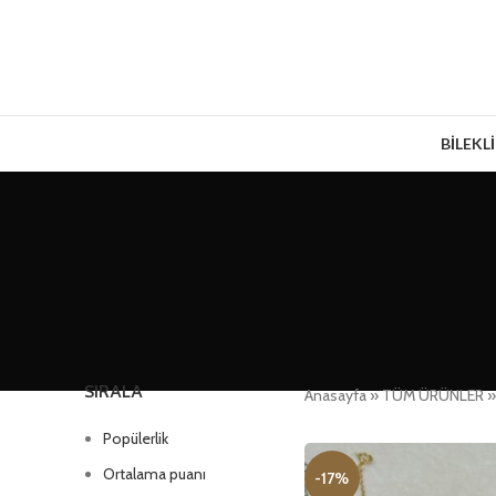
BİLEKL
SIRALA
Anasayfa
»
TÜM ÜRÜNLER
Popülerlik
Ortalama puanı
-17%