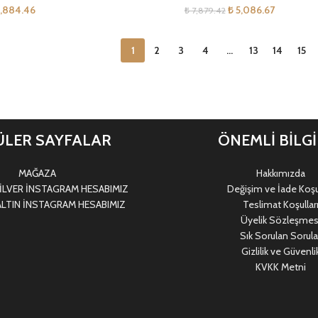
,884.46
₺
5,086.67
₺
7,879.42
1
2
3
4
…
13
14
15
LER SAYFALAR
ÖNEMLİ BİLG
MAĞAZA
Hakkımızda
LVER İNSTAGRAM HESABIMIZ
Değişim ve İade Koşul
LTIN İNSTAGRAM HESABIMIZ
Teslimat Koşullar
Üyelik Sözleşmes
Sık Sorulan Sorula
Gizlilik ve Güvenli
KVKK Metni