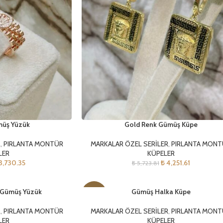
müş Yüzük
Gold Renk Gümüş Küpe
R
,
PIRLANTA MONTÜR
MARKALAR ÖZEL SERİLER
,
PIRLANTA MON
LER
KÜPELER
3,730.35
₺
4,251.61
₺
5,723.81
 Gümüş Yüzük
Gümüş Halka Küpe
-35%
R
,
PIRLANTA MONTÜR
MARKALAR ÖZEL SERİLER
,
PIRLANTA MON
LER
KÜPELER