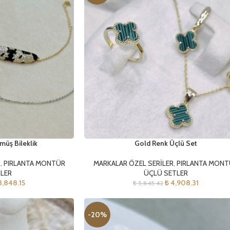
müş Bileklik
Gold Renk Üçlü Set
R
,
PIRLANTA MONTÜR
MARKALAR ÖZEL SERİLER
,
PIRLANTA MON
KLER
ÜÇLÜ SETLER
,848.15
₺
4,908.31
₺
5,845.42
-20%