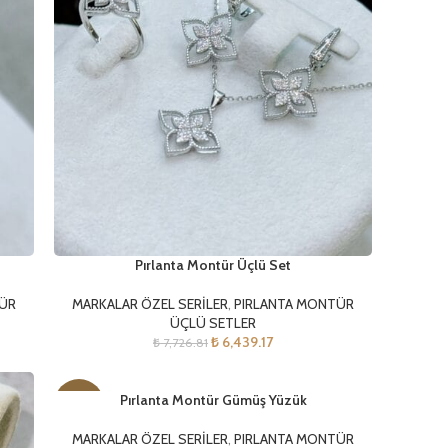
Pırlanta Montür Üçlü Set
TÜR
MARKALAR ÖZEL SERİLER
,
PIRLANTA MONTÜR
ÜÇLÜ SETLER
₺
6,439.17
₺
7,726.81
Pırlanta Montür Gümüş Yüzük
-45%
MARKALAR ÖZEL SERİLER
,
PIRLANTA MONTÜR