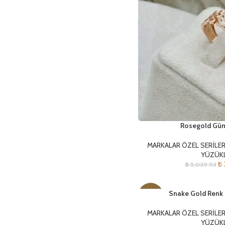
Rosegold Gü
MARKALAR ÖZEL SERİLE
YÜZÜK
₺
₺
5,039.93
Snake Gold Renk
-41%
MARKALAR ÖZEL SERİLE
YÜZÜK