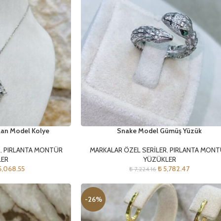
lan Model Kolye
Snake Model Gümüş Yüzük
R
,
PIRLANTA MONTÜR
MARKALAR ÖZEL SERİLER
,
PIRLANTA MON
LER
YÜZÜKLER
,068.55
₺
5,782.47
₺
7,224.16
-26%