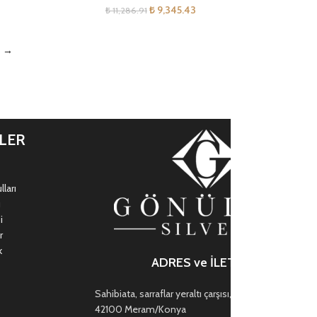
₺
9,345.43
₺
11,286.91
→
İLER
ları
ı
i
r
k
ADRES ve İLETİŞİM
Sahibiata, sarraflar yeraltı çarşısı, Mevlana Cd. no:47,
42100 Meram/Konya