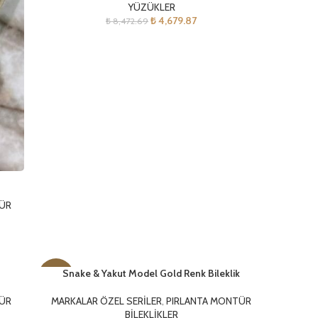
YÜZÜKLER
₺
4,679.87
₺
8,472.69
TÜR
Snake & Yakut Model Gold Renk Bileklik
-17%
TÜR
MARKALAR ÖZEL SERİLER
,
PIRLANTA MONTÜR
BİLEKLİKLER