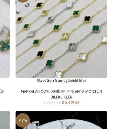
Özel Seri Gümüş Bileklikler
TÜR
MARKALAR ÖZEL SERİLER
,
PIRLANTA MONTÜR
BİLEKLİKLER
₺
5,491.56
₺
7,054.86
-17%