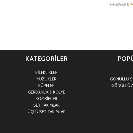
₺
4
₺
8,276.21
KATEGORİLER
POPÜ
BİLEKLİKLER
YÜZÜKLER
GÖNÜLLÜ Sİ
KÜPELER
GÖNÜLLÜ A
GERDANLIK & KOLYE
KOMBİNLER
SET TAKIMLAR
ÜÇLÜ SET TAKIMLAR