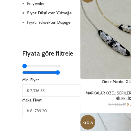
En yeniler
Fiyat: Düşükten Yükseğe
Fiyatı: Yüksekten Düşüğe
Fiyata göre filtrele
Min. Fiyat
Zincir Model Gü
MARKALAR ÖZEL SERİLE
BİLEKLİ
Maks. Fiyat
₺
3
₺
4,636.47
-20%