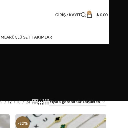
0
GIRIŞ / KAYIT
₺
0.00
IMLAR
ÜÇLÜ SET TAKIMLAR
9
12
18
24
-22%