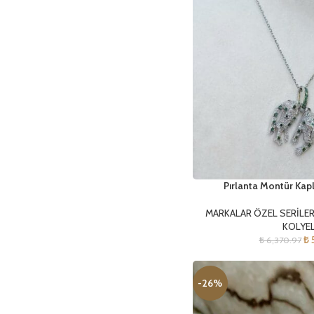
Pırlanta Montür Kap
MARKALAR ÖZEL SERİLE
KOLYE
₺
5
₺
6,370.97
-26%