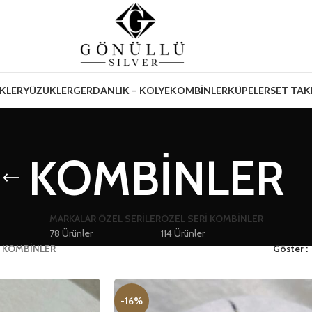
İKLER
YÜZÜKLER
GERDANLIK – KOLYE
KOMBİNLER
KÜPELER
SET TAK
KOMBİNLER
MARKALAR ÖZEL SERİLER
ÖZEL SERİ KOMBİNLER
78 Ürünler
114 Ürünler
»
KOMBİNLER
Göster
-16%