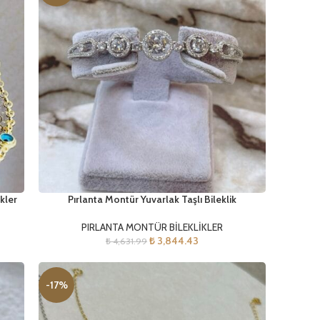
kler
Pırlanta Montür Yuvarlak Taşlı Bileklik
PIRLANTA MONTÜR BİLEKLİKLER
₺
3,844.43
₺
4,631.99
-17%