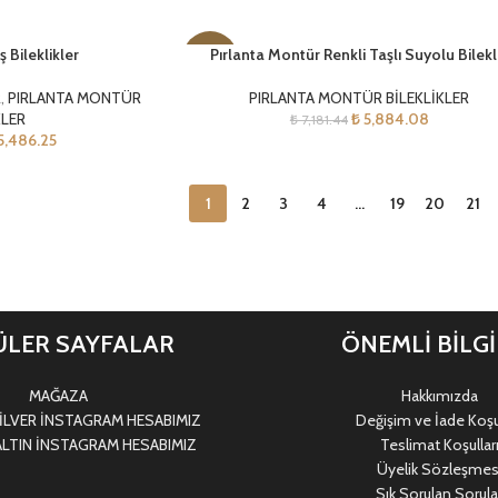
 Bileklikler
Pırlanta Montür Renkli Taşlı Suyolu Bilekl
-18%
R
,
PIRLANTA MONTÜR
PIRLANTA MONTÜR BİLEKLİKLER
KLER
₺
5,884.08
₺
7,181.44
5,486.25
1
2
3
4
…
19
20
21
LER SAYFALAR
ÖNEMLİ BİLG
MAĞAZA
Hakkımızda
LVER İNSTAGRAM HESABIMIZ
Değişim ve İade Koşul
LTIN İNSTAGRAM HESABIMIZ
Teslimat Koşullar
Üyelik Sözleşmes
Sık Sorulan Sorula