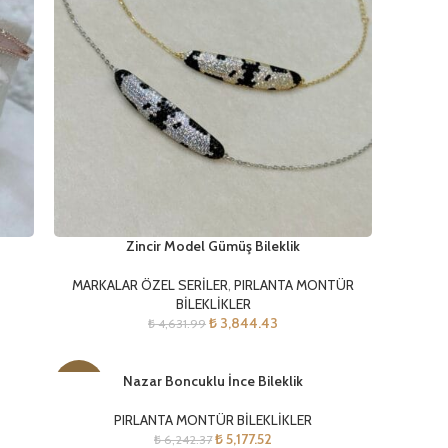
Zincir Model Gümüş Bileklik
MARKALAR ÖZEL SERİLER
,
PIRLANTA MONTÜR
BİLEKLİKLER
₺
3,844.43
₺
4,631.99
Nazar Boncuklu İnce Bileklik
-17%
PIRLANTA MONTÜR BİLEKLİKLER
₺
5,177.52
₺
6,242.37