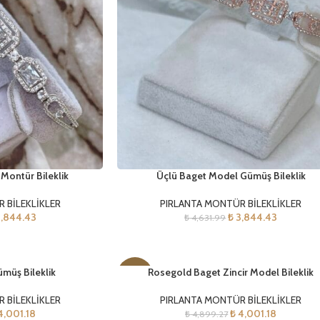
 Montür Bileklik
Üçlü Baget Model Gümüş Bileklik
 BİLEKLİKLER
PIRLANTA MONTÜR BİLEKLİKLER
,844.43
₺
3,844.43
₺
4,631.99
ümüş Bileklik
Rosegold Baget Zincir Model Bileklik
-18%
 BİLEKLİKLER
PIRLANTA MONTÜR BİLEKLİKLER
,001.18
₺
4,001.18
₺
4,899.27