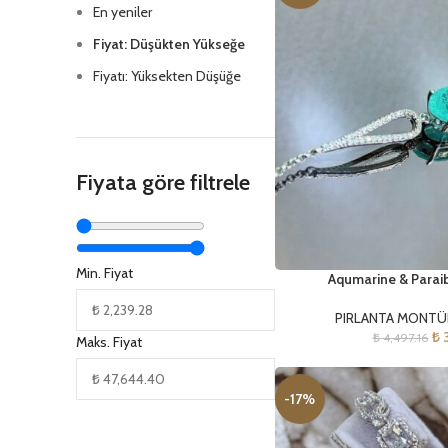
En yeniler
Fiyat: Düşükten Yükseğe
Fiyatı: Yüksekten Düşüğe
Fiyata göre filtrele
Min. Fiyat
Aqumarine & Paraiba
PIRLANTA MONTÜR
₺
3
₺
4,497.16
Maks. Fiyat
-17%