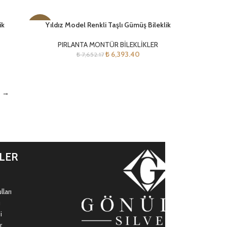
ik
Yıldız Model Renkli Taşlı Gümüş Bileklik
-16%
PIRLANTA MONTÜR BİLEKLİKLER
₺
6,393.40
₺
7,652.17
→
İLER
ları
ı
i
r