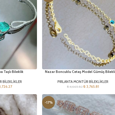
 Taşlı Bileklik
Nazar Boncuklu Cetaş Model Gümüş Bilekli
 BİLEKLİKLER
PIRLANTA MONTÜR BİLEKLİKLER
,726.27
₺
3,765.81
₺
4,665.82
-17%