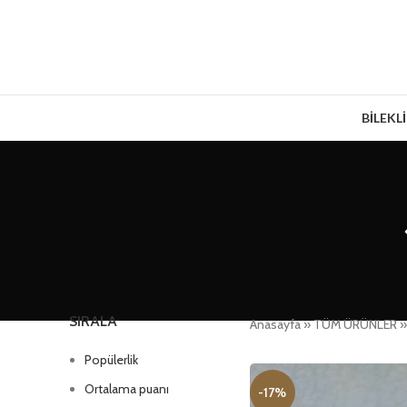
BİLEKL
SIRALA
Anasayfa
»
TÜM ÜRÜNLER
Popülerlik
Ortalama puanı
-17%