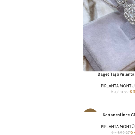
Baget Taşlı Pırlanta
PIRLANTA MONTÜR
₺
3
₺
4,631.99
Kartanesi İnce G
-18%
PIRLANTA MONTÜR
₺
4
₺
4,899.27