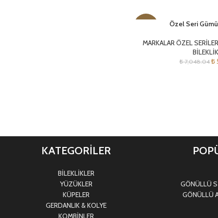
Özel Seri Gümüş
-22%
MARKALAR ÖZEL SERİLE
BİLEKLİ
₺
₺
7,048.04
KATEGORİLER
POPÜ
BİLEKLİKLER
YÜZÜKLER
GÖNÜLLÜ Sİ
KÜPELER
GÖNÜLLÜ A
GERDANLIK & KOLYE
KOMBİNLER