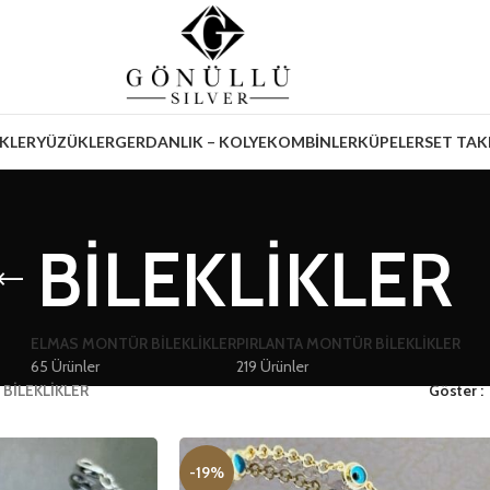
İKLER
YÜZÜKLER
GERDANLIK – KOLYE
KOMBİNLER
KÜPELER
SET TAK
BİLEKLİKLER
ELMAS MONTÜR BİLEKLİKLER
PIRLANTA MONTÜR BİLEKLİKLER
65 Ürünler
219 Ürünler
»
BİLEKLİKLER
Göster
-19%