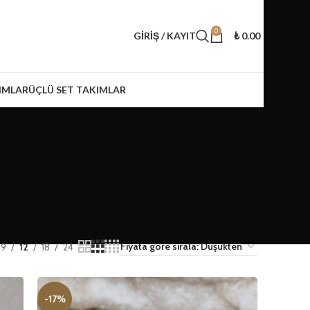
0
GIRIŞ / KAYIT
₺
0.00
IMLAR
ÜÇLÜ SET TAKIMLAR
9
12
18
24
-17%