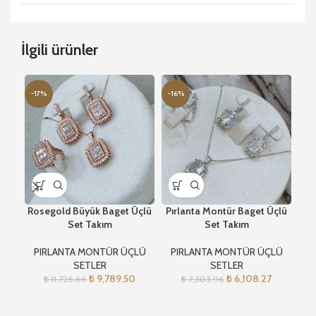
İlgili ürünler
-17%
-16%
-1
Rosegold Büyük Baget Üçlü
Pırlanta Montür Baget Üçlü
Set Takım
Set Takım
PIRLANTA MONTÜR ÜÇLÜ
PIRLANTA MONTÜR ÜÇLÜ
P
SETLER
SETLER
₺
9,789.50
₺
6,108.27
₺
11,726.66
₺
7,303.96