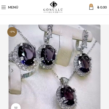
0
MENÜ
₺
0.00
-17%
Büyütmek için tıklayın