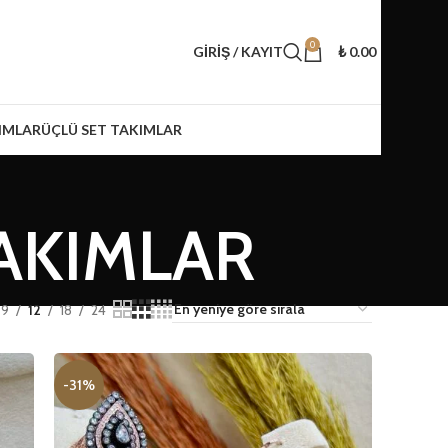
0
GIRIŞ / KAYIT
₺
0.00
IMLAR
ÜÇLÜ SET TAKIMLAR
AKIMLAR
9
12
18
24
-31%