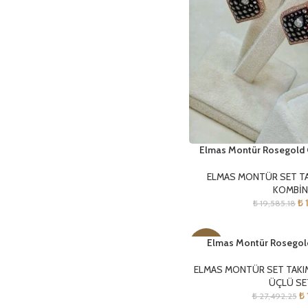
Elmas Montür Rosegold 
ELMAS MONTÜR SET T
KOMBİN
₺
1
₺
19,585.18
Elmas Montür Rosegol
-31%
ELMAS MONTÜR SET TAKI
ÜÇLÜ SE
₺
₺
27,492.25