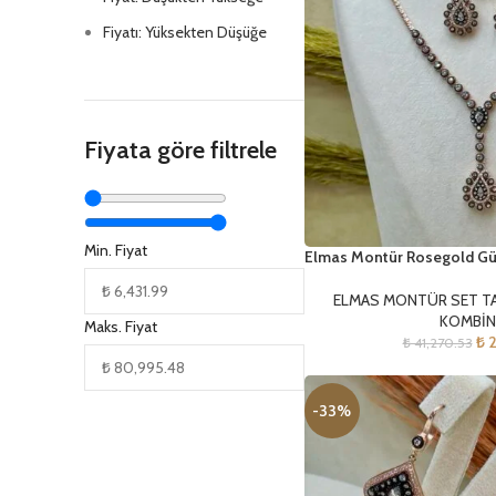
Fiyatı: Yüksekten Düşüğe
Fiyata göre filtrele
Min. Fiyat
Elmas Montür Rosegold Gü
ELMAS MONTÜR SET T
KOMBİN
Maks. Fiyat
₺
2
₺
41,270.53
-33%