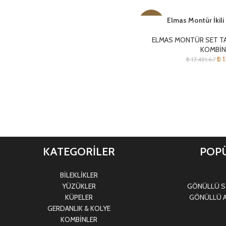
Elmas Montür İkil
-24%
ELMAS MONTÜR SET T
KOMBİN
₺
1
₺
17,451.67
KATEGORİLER
POPÜ
BİLEKLİKLER
YÜZÜKLER
GÖNÜLLÜ Sİ
KÜPELER
GÖNÜLLÜ A
GERDANLIK & KOLYE
KOMBİNLER