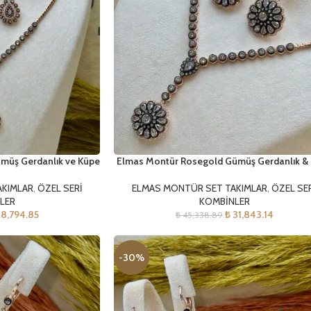
müş Gerdanlık ve Küpe
Elmas Montür Rosegold Gümüş Gerdanlık &
AKIMLAR
,
ÖZEL SERİ
ELMAS MONTÜR SET TAKIMLAR
,
ÖZEL SE
LER
KOMBİNLER
8,794.85
₺
31,843.14
₺
45,338.89
-30%