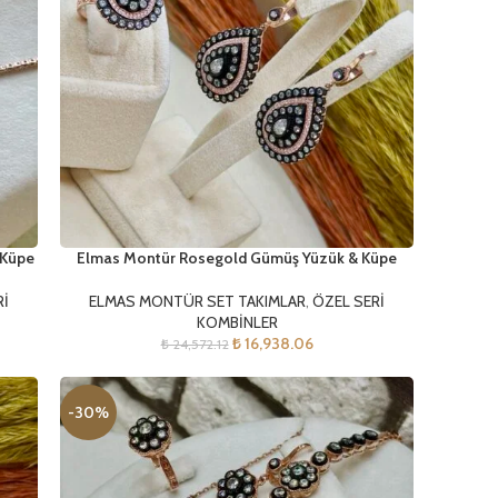
 Küpe
Elmas Montür Rosegold Gümüş Yüzük & Küpe
Rİ
ELMAS MONTÜR SET TAKIMLAR
,
ÖZEL SERİ
KOMBİNLER
₺
16,938.06
₺
24,572.12
-30%