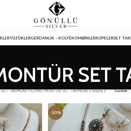
İKLER
YÜZÜKLER
GERDANLIK – KOLYE
KOMBİNLER
KÜPELER
SET TAK
MONTÜR SET T
»
SET TAKIMLAR
»
ELMAS MONTÜR SET TAKIMLAR
»
Sayfa 2
Göster
-30%