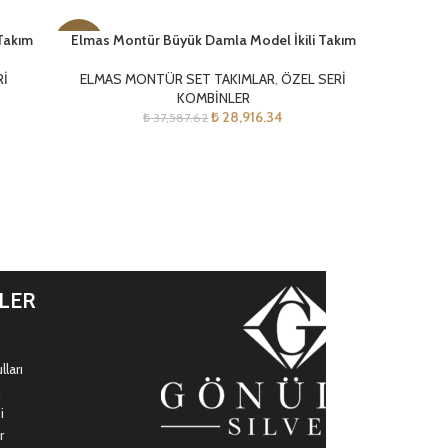
Takım
Elmas Montür Büyük Damla Model İkili Takım
-23%
Rİ
ELMAS MONTÜR SET TAKIMLAR
,
ÖZEL SERİ
KOMBİNLER
₺
28,916.34
₺
37,587.62
İLER
ları
ı
i
r