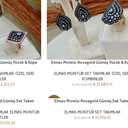
Gümüş Yüzük & Küpe
Elmas Montür Rosegold Gümüş Yüzük & K
AKIMLAR
,
ÖZEL SERİ
ELMAS MONTÜR SET TAKIMLAR
,
ÖZEL SE
LER
KOMBİNLER
3,212.27
₺
21,680.11
₺
30,936.46
d Gümüş Set Takım
Elmas Montür Rosegold Gümüş Set Tak
-28%
MLAR
,
ELMAS MONTÜR
ELMAS MONTÜR SET TAKIMLAR
TLER
₺
51,796.61
₺
71,485.18
19,105.41