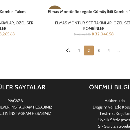
i Kombin Takım
Elmas Montür Rosegold Gümüş İkili Kombin 
-24%
AKIMLAR
,
ÖZEL SERİ
ELMAS MONTÜR SET TAKIMLAR
,
ÖZEL SE
LER
KOMBİNLER
3,265.63
₺
32,046.58
₺
42,421.15
←
1
2
3
4
→
LER SAYFALAR
ÖNEMLİ BİLG
MAĞAZA
Hakkımızda
LVER İNSTAGRAM HESABIMIZ
Değişim ve İade Koşul
LTIN İNSTAGRAM HESABIMIZ
Teslimat Koşullar
Üyelik Sözleşmes
Sık Sorulan Sorula