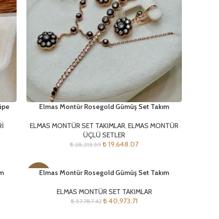
üpe
Elmas Montür Rosegold Gümüş Set Takım
Rİ
ELMAS MONTÜR SET TAKIMLAR
,
ELMAS MONTÜR
ÜÇLÜ SETLER
₺
19,648.07
₺
28,213.59
ım
Elmas Montür Rosegold Gümüş Set Takım
-29%
ELMAS MONTÜR SET TAKIMLAR
₺
40,973.71
₺
57,787.42