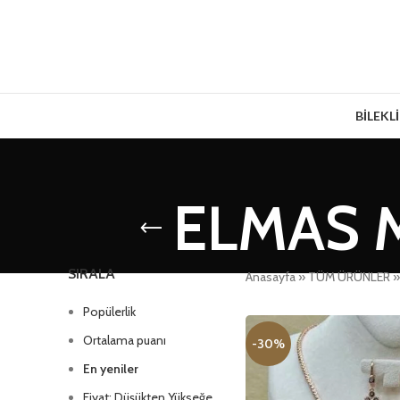
BİLEKL
ELMAS 
SIRALA
Anasayfa
»
TÜM ÜRÜNLER
Popülerlik
Ortalama puanı
-30%
En yeniler
Fiyat: Düşükten Yükseğe