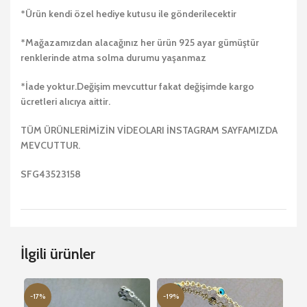
*Ürün kendi özel hediye kutusu ile gönderilecektir
*Mağazamızdan alacağınız her ürün 925 ayar gümüştür
renklerinde atma solma durumu yaşanmaz
*İade yoktur.Değişim mevcuttur fakat değişimde kargo
ücretleri alıcıya aittir.
TÜM ÜRÜNLERİMİZİN VİDEOLARI İNSTAGRAM SAYFAMIZDA
MEVCUTTUR.
SFG43523158
İlgili ürünler
-17%
-19%
-2