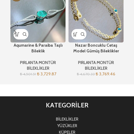
Aqumarine & Paraiba Taşlı
Nazar Boncuklu Cetaş
Ros
Bileklik
Model Gümüş Bileklikler
PIRLANTA MONTÜR
PIRLANTA MONTÜR
BİLEKLİKLER
BİLEKLİKLER
₺
3,729.87
₺
3,769.46
₺
4,501.51
₺
4,670.33
KATEGORİLER
BİLEKLİKLER
YÜZÜKLER
KÜPELER