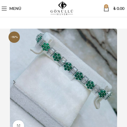
0
MENÜ
₺
0.00
-18%
Büyütmek için tıklayın