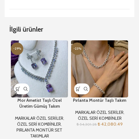
İlgili ürünler
-29%
-23%
-2
Mor Ametist Taşlı Özel
Pırlanta Montür Taşlı Takım
Ö
Üretim Gümüş Takım
MARKALAR ÖZEL SERİLER
,
M
MARKALAR ÖZEL SERİLER
,
ÖZEL SERİ KOMBİNLER
PI
ÖZEL SERİ KOMBİNLER
,
₺
42,080.49
₺
54,301.28
PIRLANTA MONTÜR SET
TAKIMLAR