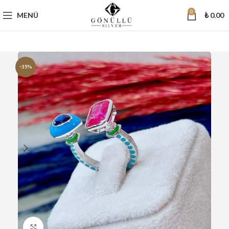
0
MENÜ
₺
0.00
-35%
Büyütmek için tıklayın