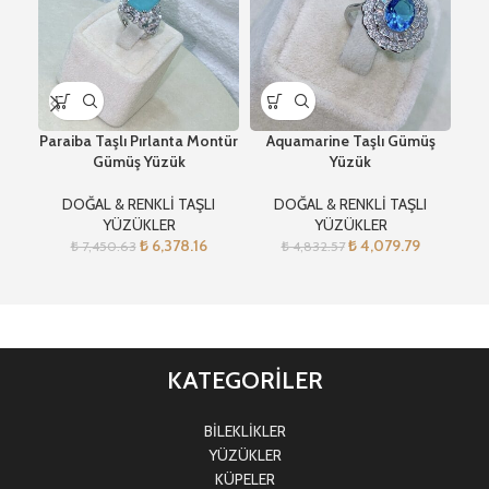
Paraiba Taşlı Pırlanta Montür
Aquamarine Taşlı Gümüş
P
Gümüş Yüzük
Yüzük
DOĞAL & RENKLİ TAŞLI
DOĞAL & RENKLİ TAŞLI
YÜZÜKLER
YÜZÜKLER
₺
6,378.16
₺
4,079.79
₺
7,450.63
₺
4,832.57
KATEGORİLER
BİLEKLİKLER
YÜZÜKLER
KÜPELER