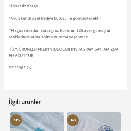
*Ücretsiz Kargo
*Ürün kendi özel hediye kutusu ile gönderilecektir
*Mağazamızdan alacağınız her ürün 925 ayar gümüştür
renklerinde atma solma durumu yaşanmaz
TÜM ÜRÜNLERİMİZİN VİDEOLARI İNSTAGRAM SAYFAMIZDA
MEVCUTTUR
SFG5983126
İlgili ürünler
-14%
-16%
-1