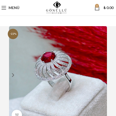
0
MENÜ
₺
0.00
-22%
Büyütmek için tıklayın