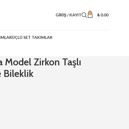
0
GIRIŞ / KAYIT
₺
0.00
IMLAR
ÜÇLÜ SET TAKIMLAR
a Model Zirkon Taşlı
Bileklik