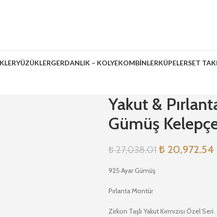
İKLER
YÜZÜKLER
GERDANLIK – KOLYE
KOMBİNLER
KÜPELER
SET TAK
Yakut & Pırlant
Gümüş Kelepçe 
₺
20,972.54
₺
27,038.01
925 Ayar Gümüş
Pırlanta Montür
Zirkon Taşlı Yakut Kırmızısı Özel Seri