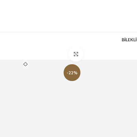
BİLEKL
Büyütmek için tıklayın
-22%