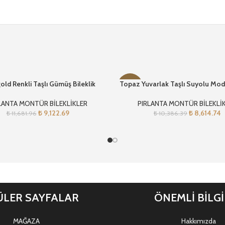
ld Renkli Taşlı Gümüş Bileklik
Topaz Yuvarlak Taşlı Suyolu Mode
-17%
LANTA MONTÜR BİLEKLİKLER
PIRLANTA MONTÜR BİLEKLİ
₺
9,122.69
₺
8,614.74
₺
11,681.96
₺
10,386.39
LER SAYFALAR
ÖNEMLİ BİLG
MAĞAZA
Hakkımızda