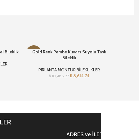
l Bileklik
Gold Renk Pembe Kuvars Suyolu Taşlı
T
-18%
-17%
Bileklik
KLER
PIR
PIRLANTA MONTÜR BİLEKLİKLER
₺
8,614.74
₺
10,486.27
İLER
ADRES ve İLETİŞİM