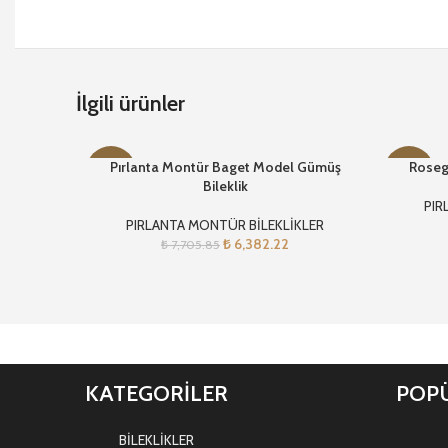
İlgili ürünler
Pırlanta Montür Baget Model Gümüş
Rosego
-17%
-22%
Bileklik
PIR
PIRLANTA MONTÜR BİLEKLİKLER
₺
6,382.22
₺
7,705.85
KATEGORİLER
POPÜ
BİLEKLİKLER