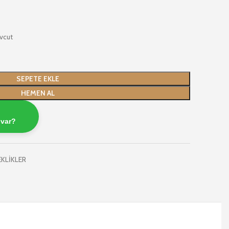
vcut
SEPETE EKLE
HEMEN AL
 var?
KLİKLER