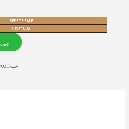
SEPETE EKLE
HEMEN AL
 var?
 YÜZÜKLER