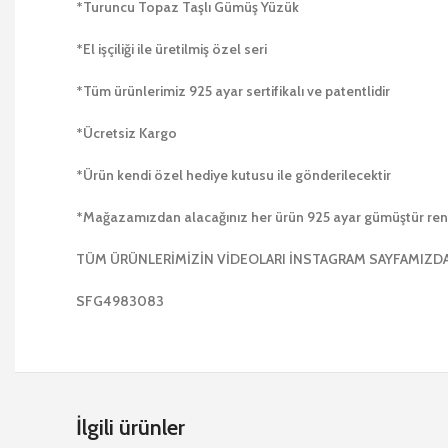
*Turuncu Topaz Taşlı Gümüş Yüzük
*El işçiliği ile üretilmiş özel seri
*Tüm ürünlerimiz 925 ayar sertifikalı ve patentlidir
*Ücretsiz Kargo
*Ürün kendi özel hediye kutusu ile gönderilecektir
*Mağazamızdan alacağınız her ürün 925 ayar gümüştür r
TÜM ÜRÜNLERİMİZİN VİDEOLARI İNSTAGRAM SAYFAMIZ
SFG4983083
İlgili ürünler