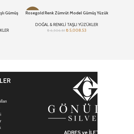
şlı Gümüş
Rosegold Renk Zümrüt Model Gümüş Yüzük
Pırlanta
-23%
-13%
DOĞAL & RENKLİ TAŞLI YÜZÜKLER
DOĞAL & 
ÜKLER
₺
5,008.53
₺
6,506.81
İLER
ları
ı
i
r
k
ADRES ve İLETİŞİM