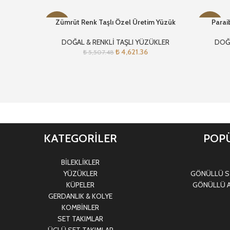
Zümrüt Renk Taşlı Özel Üretim Yüzük
Parai
-16%
-15%
DOĞAL & RENKLİ TAŞLI YÜZÜKLER
DOĞA
₺
4,621.36
₺
5,507.48
KATEGORİLER
POPÜ
BİLEKLİKLER
YÜZÜKLER
GÖNÜLLÜ Sİ
KÜPELER
GÖNÜLLÜ A
GERDANLIK & KOLYE
KOMBİNLER
SET TAKIMLAR