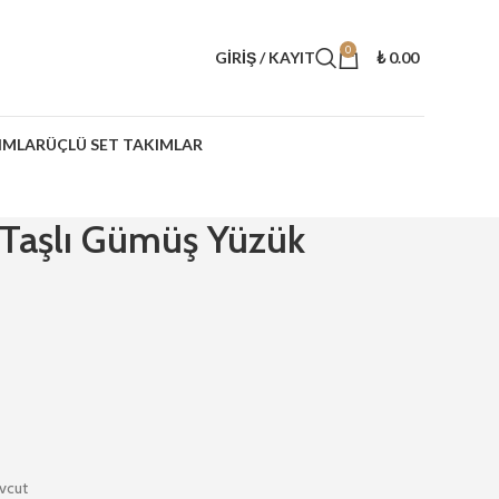
0
GIRIŞ / KAYIT
₺
0.00
IMLAR
ÜÇLÜ SET TAKIMLAR
 Taşlı Gümüş Yüzük
vcut