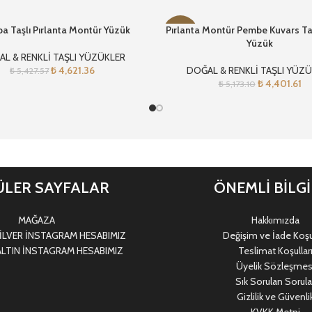
ba Taşlı Pırlanta Montür Yüzük
Pırlanta Montür Pembe Kuvars Ta
-15%
Yüzük
L & RENKLİ TAŞLI YÜZÜKLER
₺
4,621.36
DOĞAL & RENKLİ TAŞLI YÜZ
₺
5,427.57
₺
4,401.61
₺
5,173.10
LER SAYFALAR
ÖNEMLİ BİLG
MAĞAZA
Hakkımızda
LVER İNSTAGRAM HESABIMIZ
Değişim ve İade Koşul
LTIN İNSTAGRAM HESABIMIZ
Teslimat Koşullar
Üyelik Sözleşmes
Sık Sorulan Sorula
Gizlilik ve Güvenli