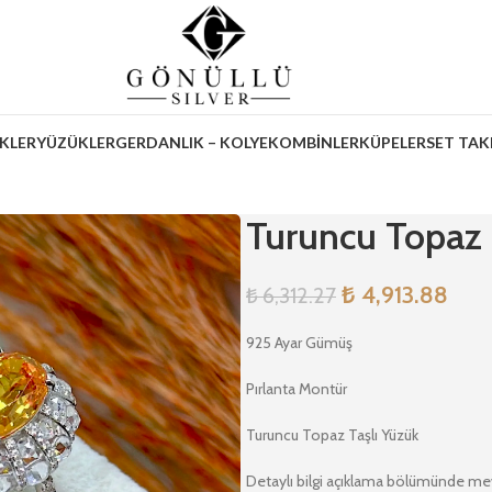
İKLER
YÜZÜKLER
GERDANLIK – KOLYE
KOMBİNLER
KÜPELER
SET TAK
Turuncu Topaz
₺
4,913.88
₺
6,312.27
925 Ayar Gümüş
Pırlanta Montür
Turuncu Topaz Taşlı Yüzük
Detaylı bilgi açıklama bölümünde me