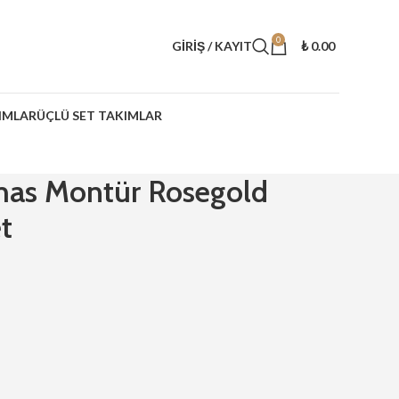
0
GIRIŞ / KAYIT
₺
0.00
IMLAR
ÜÇLÜ SET TAKIMLAR
mas Montür Rosegold
t