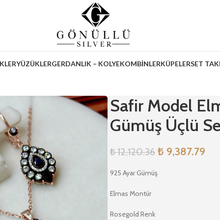
İKLER
YÜZÜKLER
GERDANLIK – KOLYE
KOMBİNLER
KÜPELER
SET TAK
Safir Model El
Gümüş Üçlü Se
₺
9,387.79
₺
12,120.36
925 Ayar Gümüş
Elmas Montür
Rosegold Renk