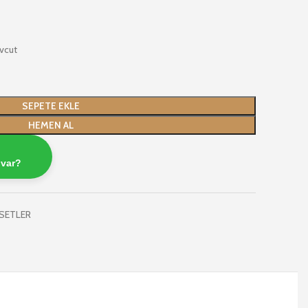
vcut
SEPETE EKLE
HEMEN AL
 var?
SETLER