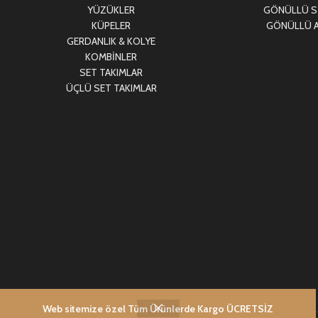
YÜZÜKLER
GÖNÜLLÜ Sİ
KÜPELER
GÖNÜLLÜ A
GERDANLIK & KOLYE
KOMBİNLER
SET TAKIMLAR
ÜÇLÜ SET TAKIMLAR
Web sitemize özel Tüm Ürünlerde Kargo ÜCRETSİZ