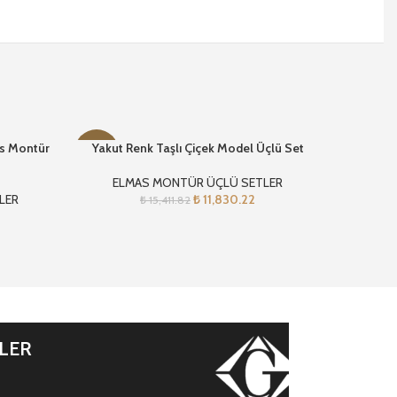
s Montür
Yakut Renk Taşlı Çiçek Model Üçlü Set
Yakut R
-23%
-28%
ELMAS MONTÜR ÜÇLÜ SETLER
LER
₺
11,830.22
EL
₺
15,411.82
İLER