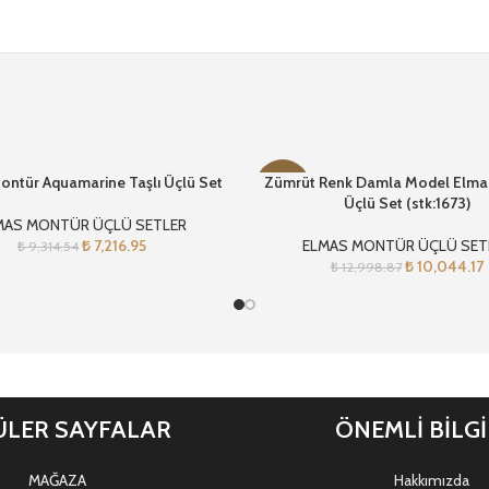
ontür Aquamarine Taşlı Üçlü Set
Zümrüt Renk Damla Model Elma
-23%
Üçlü Set (stk:1673)
MAS MONTÜR ÜÇLÜ SETLER
₺
7,216.95
ELMAS MONTÜR ÜÇLÜ SET
₺
9,314.54
₺
10,044.17
₺
12,998.87
LER SAYFALAR
ÖNEMLİ BİLG
MAĞAZA
Hakkımızda