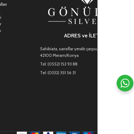
ları
ı
i
r
k
ADRES ve İLETİŞİM
Sahibiata, sarraflar yeraltı çarşısı, Mevlana Cd. no:47,
42100 Meram/Konya
Tel: (0552) 153 93 88
Tel: (0332) 351 56 31