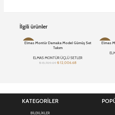
İlgili ürünler
Elmas Montür Damaka Model Gümüş Set
Elmas M
-24%
-23%
Takım
EL
ELMAS MONTÜR ÜÇLÜ SETLER
₺
12,006.68
₺
15,709.09
KATEGORİLER
POPÜ
BİLEKLİKLER