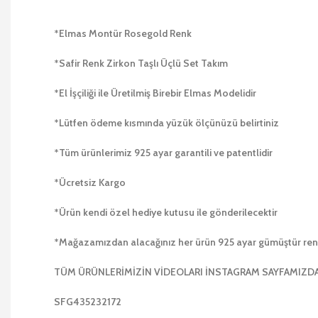
*Elmas Montür Rosegold Renk
*Safir Renk Zirkon Taşlı Üçlü Set Takım
*El İşçiliği ile Üretilmiş Birebir Elmas Modelidir
*Lütfen ödeme kısmında yüzük ölçünüzü belirtiniz
*Tüm ürünlerimiz 925 ayar garantili ve patentlidir
*Ücretsiz Kargo
*Ürün kendi özel hediye kutusu ile gönderilecektir
*Mağazamızdan alacağınız her ürün 925 ayar gümüştür r
TÜM ÜRÜNLERİMİZİN VİDEOLARI İNSTAGRAM SAYFAMIZ
SFG435232172