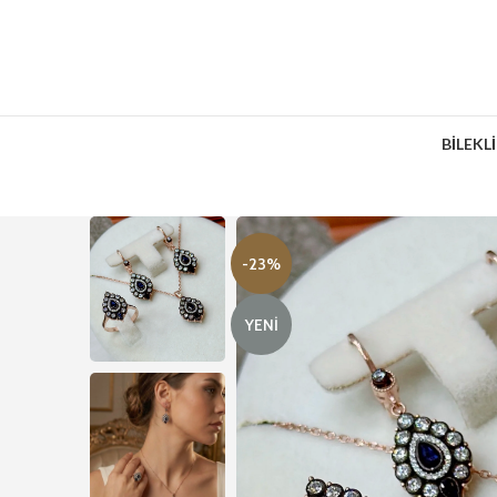
BİLEKL
-23%
YENI