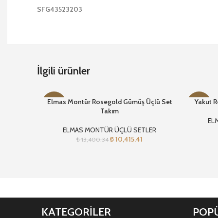
SFG43523203
İlgili ürünler
Elmas Montür Rosegold Gümüş Üçlü Set
Yakut R
-22%
-23%
Takım
EL
ELMAS MONTÜR ÜÇLÜ SETLER
₺
10,415.41
₺
13,400.34
KATEGORİLER
POPÜ