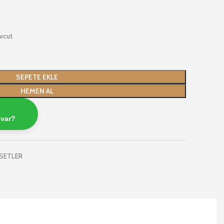
vcut
SEPETE EKLE
HEMEN AL
 var?
SETLER