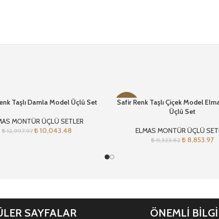
enk Taşlı Damla Model Üçlü Set
Safir Renk Taşlı Çiçek Model El
-22%
Üçlü Set
MAS MONTÜR ÜÇLÜ SETLER
₺
10,043.48
ELMAS MONTÜR ÜÇLÜ SET
₺
12,997.97
₺
8,853.97
₺
11,323.82
LER SAYFALAR
ÖNEMLİ BİLG