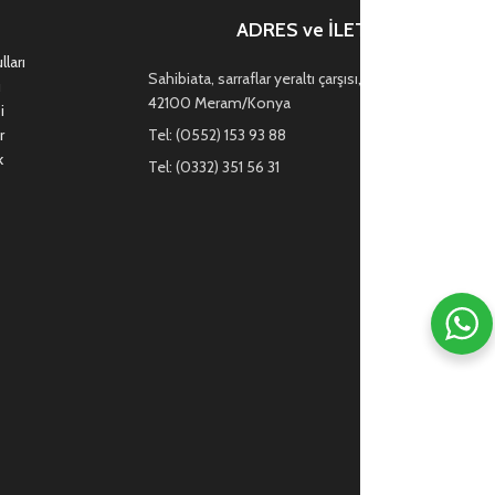
ADRES ve İLETİŞİM
ları
Sahibiata, sarraflar yeraltı çarşısı, Mevlana Cd. no:47,
ı
42100 Meram/Konya
i
r
Tel: (0552) 153 93 88
k
Tel: (0332) 351 56 31