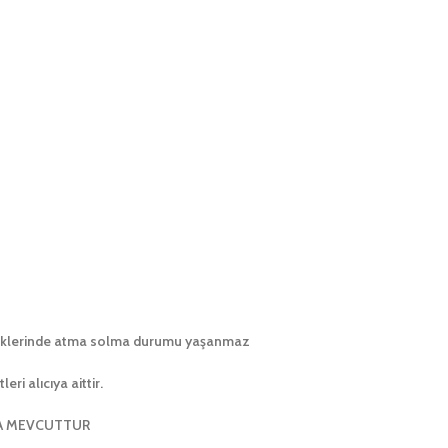
enklerinde atma solma durumu yaşanmaz
i alıcıya aittir.
DA MEVCUTTUR