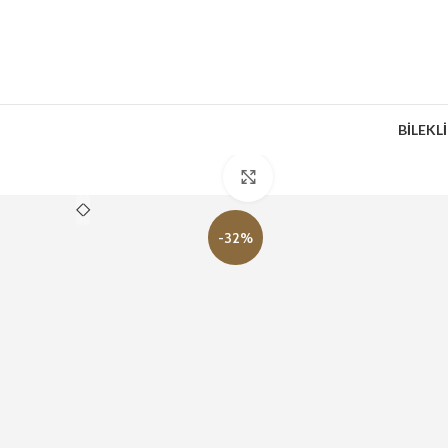
BİLEKL
Büyütmek için tıklayın
-32%