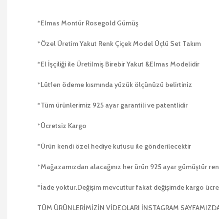
*Elmas Montür Rosegold Gümüş
*Özel Üretim Yakut Renk Çiçek Model Üçlü Set Takım
*El İşçiliği ile Üretilmiş Birebir Yakut &Elmas Modelidir
*Lütfen ödeme kısmında yüzük ölçünüzü belirtiniz
*Tüm ürünlerimiz 925 ayar garantili ve patentlidir
*Ücretsiz Kargo
*Ürün kendi özel hediye kutusu ile gönderilecektir
*Mağazamızdan alacağınız her ürün 925 ayar gümüştür r
*İade yoktur.Değişim mevcuttur fakat değişimde kargo ücretler
TÜM ÜRÜNLERİMİZİN VİDEOLARI İNSTAGRAM SAYFAMIZ