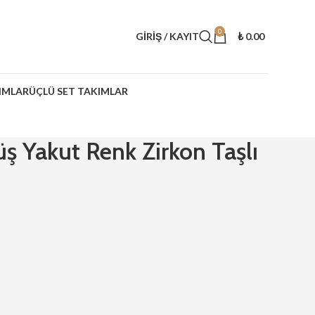
0
GIRIŞ / KAYIT
₺
0.00
IMLAR
ÜÇLÜ SET TAKIMLAR
 Yakut Renk Zirkon Taşlı