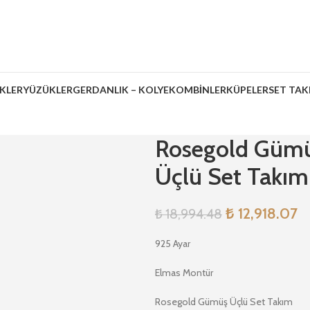
İKLER
YÜZÜKLER
GERDANLIK – KOLYE
KOMBİNLER
KÜPELER
SET TAK
Rosegold Gümüş
Üçlü Set Takım
₺
12,918.07
₺
18,994.48
925 Ayar
Elmas Montür
Rosegold Gümüş Üçlü Set Takım