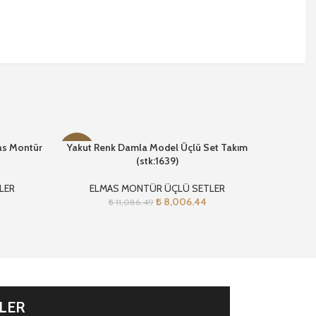
mas Montür
Yakut Renk Damla Model Üçlü Set Takım
Elmas Mon
-28%
-30%
(stk:1639)
LER
ELMAS MONTÜR ÜÇLÜ SETLER
EL
₺
8,006.44
₺
11,086.49
İLER