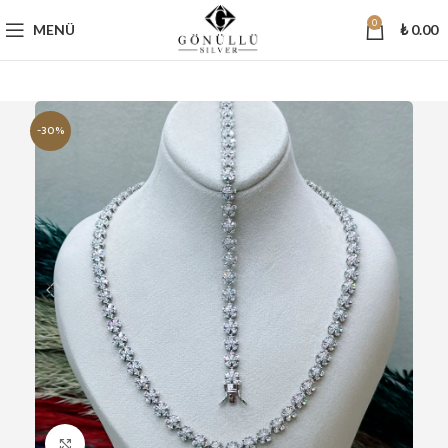
0
MENÜ
₺
0.00
-30%
Büyütmek için tıklayın