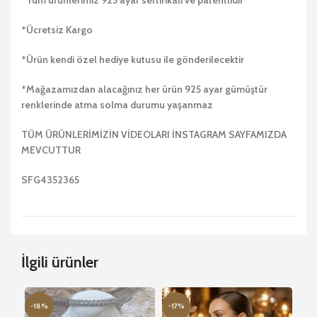
*Tüm ürünlerimiz 925 ayar sertifikalı ve patentlidir
*Ücretsiz Kargo
*Ürün kendi özel hediye kutusu ile gönderilecektir
*Mağazamızdan alacağınız her ürün 925 ayar gümüştür
renklerinde atma solma durumu yaşanmaz
TÜM ÜRÜNLERİMİZİN VİDEOLARI İNSTAGRAM SAYFAMIZDA
MEVCUTTUR
SFG4352365
İlgili ürünler
-18%
-17%
-1