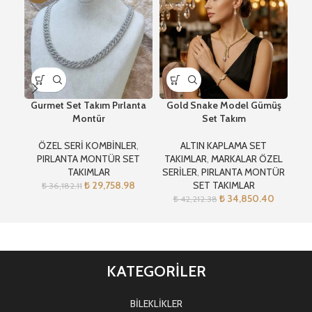
Gurmet Set Takım Pırlanta
Gold Snake Model Gümüş
Pı
Montür
Set Takım
ÖZEL SERİ KOMBİNLER
,
ALTIN KAPLAMA SET
PIRLANTA MONTÜR SET
TAKIMLAR
,
MARKALAR ÖZEL
TAKIMLAR
SERİLER
,
PIRLANTA MONTÜR
₺
29,758.98
SET TAKIMLAR
₺
36,182.11
₺
34,850.40
₺
42,212.38
KATEGORİLER
BİLEKLİKLER