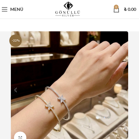
0
MENÜ
₺
0.00
-22%
Büyütmek için tıklayın