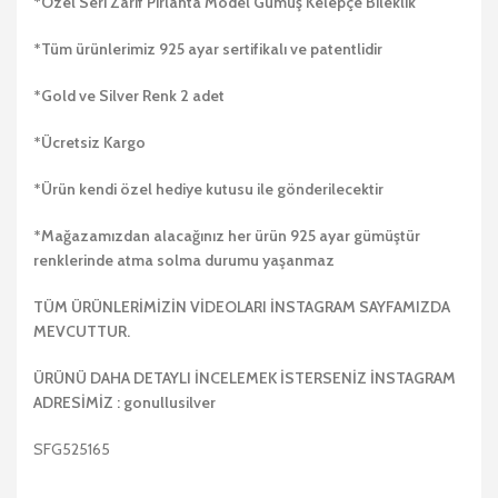
*Özel Seri Zarif Pırlanta Model Gümüş Kelepçe Bileklik
*Tüm ürünlerimiz 925 ayar sertifikalı ve patentlidir
*Gold ve Silver Renk 2 adet
*Ücretsiz Kargo
*Ürün kendi özel hediye kutusu ile gönderilecektir
*Mağazamızdan alacağınız her ürün 925 ayar gümüştür
renklerinde atma solma durumu yaşanmaz
TÜM ÜRÜNLERİMİZİN VİDEOLARI İNSTAGRAM SAYFAMIZDA
MEVCUTTUR.
ÜRÜNÜ DAHA DETAYLI İNCELEMEK İSTERSENİZ İNSTAGRAM
ADRESİMİZ : gonullusilver
SFG525165