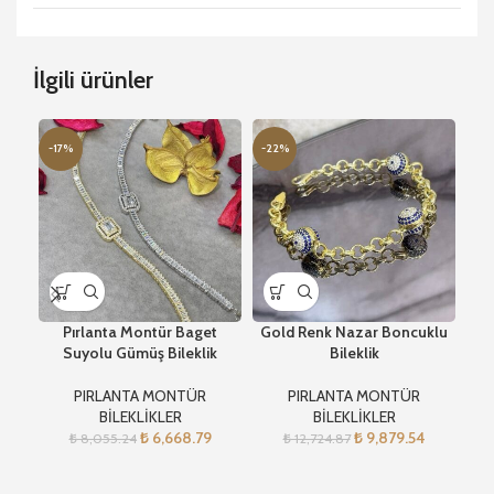
İlgili ürünler
-17%
-22%
-2
Pırlanta Montür Baget
Gold Renk Nazar Boncuklu
Ros
Suyolu Gümüş Bileklik
Bileklik
PIRLANTA MONTÜR
PIRLANTA MONTÜR
BİLEKLİKLER
BİLEKLİKLER
₺
6,668.79
₺
9,879.54
₺
8,055.24
₺
12,724.87