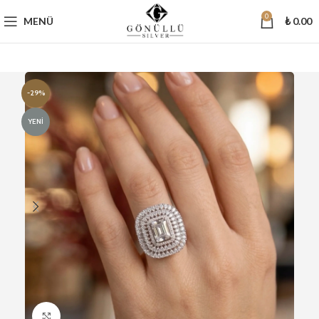
0
MENÜ
₺
0.00
-29%
YENI
Büyütmek için tıklayın