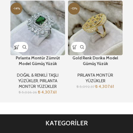
-14%
-15%
-1
Pırlanta Montür Zümrüt
Gold Renk Dorika Model
G
Model Gümüş Yüzük
Gümüş Yüzük
DOĞAL & RENKLİ TAŞLI
PIRLANTA MONTÜR
YÜZÜKLER
,
PIRLANTA
YÜZÜKLER
MONTÜR YÜZÜKLER
₺
4,307.61
₺
5,092.37
₺
4,307.61
₺
5,026.26
KATEGORİLER