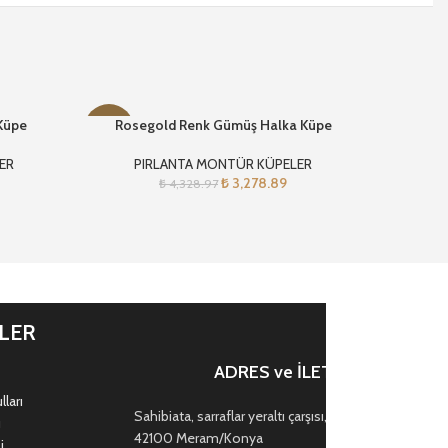
 Küpe
Rosegold Renk Gümüş Halka Küpe
Rose
-24%
-24%
ER
PIRLANTA MONTÜR KÜPELER
PI
₺
3,278.89
₺
4,328.97
İLER
ADRES ve İLETİŞİM
ları
Sahibiata, sarraflar yeraltı çarşısı, Mevlana Cd. no:47,
ı
42100 Meram/Konya
i