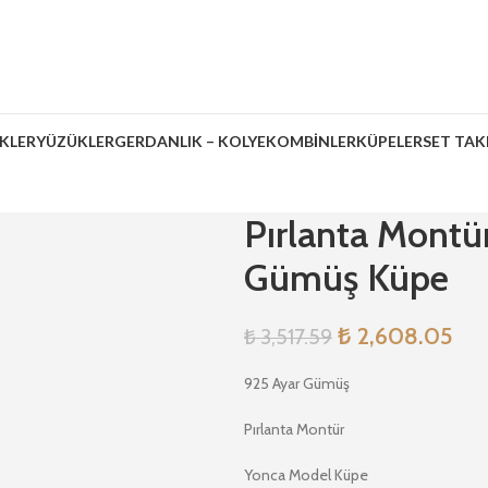
İKLER
YÜZÜKLER
GERDANLIK – KOLYE
KOMBİNLER
KÜPELER
SET TAK
Pırlanta Montü
Gümüş Küpe
₺
2,608.05
₺
3,517.59
925 Ayar Gümüş
Pırlanta Montür
Yonca Model Küpe