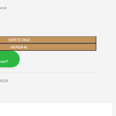
vcut
SEPETE EKLE
HEMEN AL
 var?
PELER