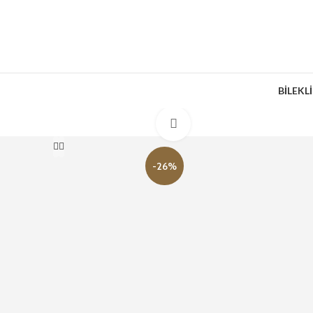
BİLEKL
Büyütmek için tıklayın
-26%