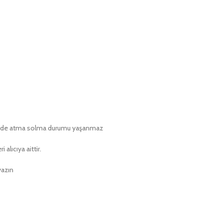
lerinde atma solma durumu yaşanmaz
alıcıya aittir.
yazın