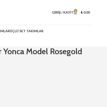
0
GIRIŞ / KAYIT
₺
0.00
IMLAR
ÜÇLÜ SET TAKIMLAR
r Yonca Model Rosegold