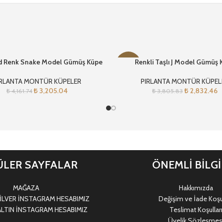
d Renk Snake Model Gümüş Küpe
Renkli Taşlı J Model Gümüş
-26%
IRLANTA MONTÜR KÜPELER
PIRLANTA MONTÜR KÜPEL
₺
3,205.04
₺
2,832.46
₺
4,161.74
₺
3,805.83
LER SAYFALAR
ÖNEMLİ BİLG
MAĞAZA
Hakkımızda
LVER İNSTAGRAM HESABIMIZ
Değişim ve İade Koşul
LTIN İNSTAGRAM HESABIMIZ
Teslimat Koşullar
Üyelik Sözleşmes