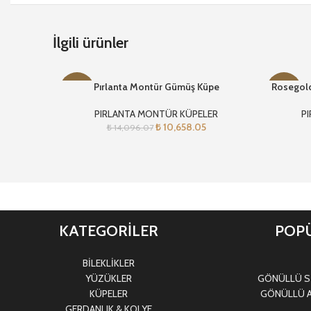
İlgili ürünler
Pırlanta Montür Gümüş Küpe
Rosegol
-24%
-23%
PIRLANTA MONTÜR KÜPELER
P
₺
10,658.05
₺
14,096.07
KATEGORİLER
POPÜ
BİLEKLİKLER
YÜZÜKLER
GÖNÜLLÜ Sİ
KÜPELER
GÖNÜLLÜ A
GERDANLIK & KOLYE