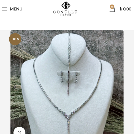
0
MENÜ
₺
0.00
-30%
Büyütmek için tıklayın