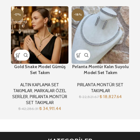
-17%
-18%
-1
Gold Snake Model Gümüş
Pırlanta Montür Kalın Suyolu
Pır
Set Takım
Model Set Takım
ALTIN KAPLAMA SET
PIRLANTA MONTÜR SET
TAKIMLAR
,
MARKALAR ÖZEL
TAKIMLAR
SERİLER
,
PIRLANTA MONTÜR
₺
18,827.64
₺
22,821.67
SET TAKIMLAR
₺
34,911.44
₺
42,286.31