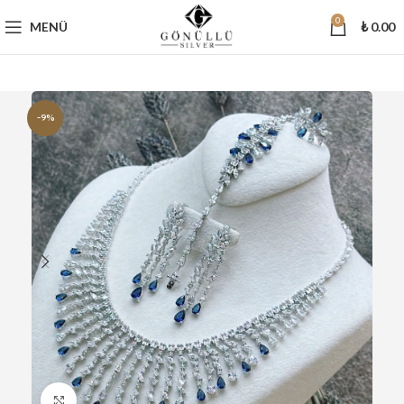
0
MENÜ
₺
0.00
-9%
Büyütmek için tıklayın