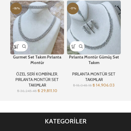
-18%
-17%
-1
Gurmet Set Takım Pırlanta
Pırlanta Montür Gümüş Set
Pır
Montür
Takım
ÖZEL SERİ KOMBİNLER
,
PIRLANTA MONTÜR SET
PIRLANTA MONTÜR SET
TAKIMLAR
TAKIMLAR
₺
14,906.03
₺
18,048.18
₺
29,811.10
₺
36,245.48
KATEGORİLER