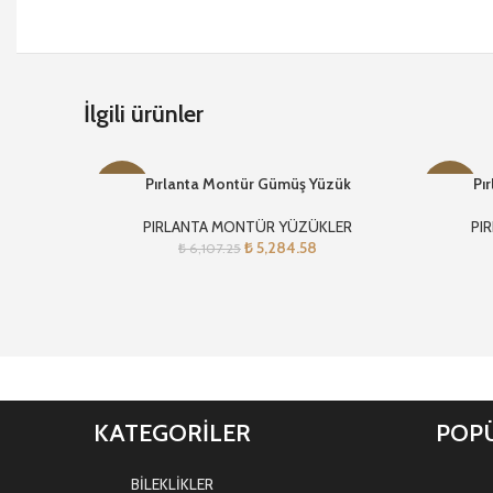
İlgili ürünler
Pırlanta Montür Gümüş Yüzük
Pı
-13%
-14%
PIRLANTA MONTÜR YÜZÜKLER
PI
₺
5,284.58
₺
6,107.25
KATEGORİLER
POPÜ
BİLEKLİKLER