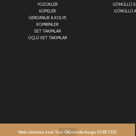
YÜZÜKLER
GÖNÜLLÜ Sİ
KÜPELER
GÖNÜLLÜ A
GERDANLIK & KOLYE
KOMBİNLER
SET TAKIMLAR
ÜÇLÜ SET TAKIMLAR
Web sitemize özel Tüm Ürünlerde Kargo ÜCRETSİZ