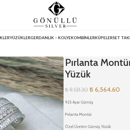
İKLER
YÜZÜKLER
GERDANLIK – KOLYE
KOMBİNLER
KÜPELER
SET TAK
Pırlanta Montü
Yüzük
₺
6,564.60
₺
9,131.30
925 Ayar Gümüş
Pırlanta Montür
Özel Üretim Gümüş Yüzük