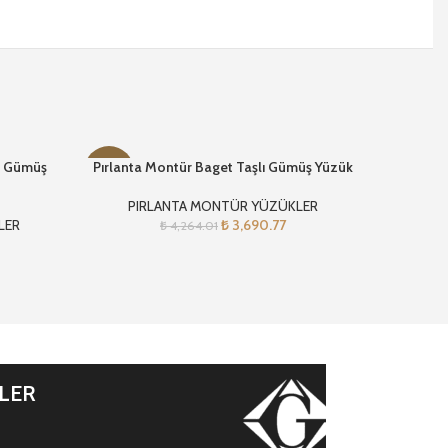
k Gümüş
Pırlanta Montür Baget Taşlı Gümüş Yüzük
Pı
-13%
-13%
PIRLANTA MONTÜR YÜZÜKLER
PI
LER
₺
3,690.77
₺
4,264.01
İLER