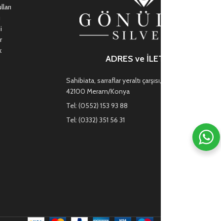
ları
ı
i
r
k
ADRES ve İLETİŞİM
Sahibiata, sarraflar yeraltı çarşısı, Mevlana Cd. no:47,
42100 Meram/Konya
Tel: (0552) 153 93 88
Tel: (0332) 351 56 31