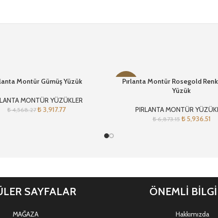
rlanta Montür Gümüş Yüzük
Pırlanta Montür Rosegold Ren
-14%
Yüzük
RLANTA MONTÜR YÜZÜKLER
₺
3,917.77
PIRLANTA MONTÜR YÜZÜK
₺
4,568.27
₺
5,936.51
₺
6,873.15
LER SAYFALAR
ÖNEMLİ BİLG
MAĞAZA
Hakkımızda