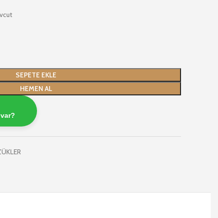
vcut
SEPETE EKLE
HEMEN AL
 var?
ZÜKLER