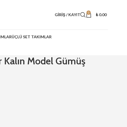
0
GIRIŞ / KAYIT
₺
0.00
IMLAR
ÜÇLÜ SET TAKIMLAR
r Kalın Model Gümüş