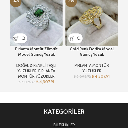
-14%
-15%
-1
Pırlanta Montür Zümrüt
Gold Renk Dorika Model
Pır
Model Gümüş Yüzük
Gümüş Yüzük
DOĞAL & RENKLİ TAŞLI
PIRLANTA MONTÜR
YÜZÜKLER
,
PIRLANTA
YÜZÜKLER
MONTÜR YÜZÜKLER
₺
4,307.91
₺
5,092.72
₺
4,307.91
₺
5,026.61
KATEGORİLER
BİLEKLİKLER