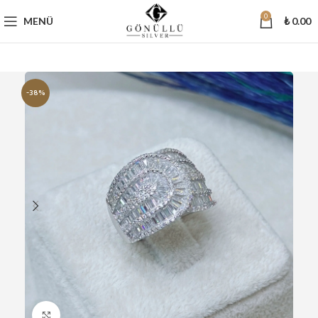
0
MENÜ
₺
0.00
-38%
Büyütmek için tıklayın