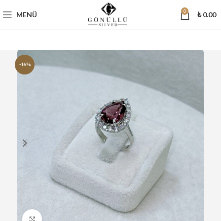
0
MENÜ
₺
0.00
-16%
Büyütmek için tıklayın