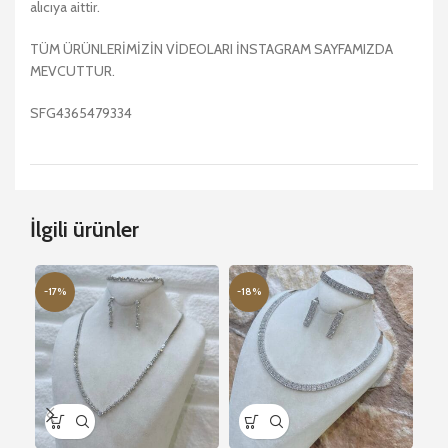
alıcıya aittir.
TÜM ÜRÜNLERİMİZİN VİDEOLARI İNSTAGRAM SAYFAMIZDA
MEVCUTTUR.
SFG4365479334
İlgili ürünler
-17%
-18%
-2