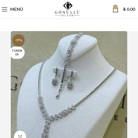
0
MENÜ
₺
0.00
-17%
TÜKEN
DI
Büyütmek için tıklayın