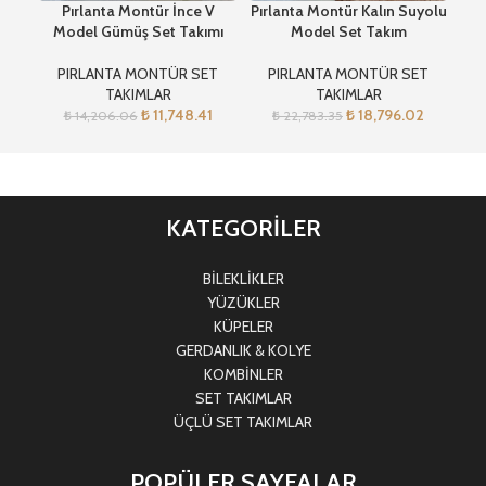
Pırlanta Montür İnce V
Pırlanta Montür Kalın Suyolu
Pır
Model Gümüş Set Takımı
Model Set Takım
PIRLANTA MONTÜR SET
PIRLANTA MONTÜR SET
TAKIMLAR
TAKIMLAR
₺
11,748.41
₺
18,796.02
₺
14,206.06
₺
22,783.35
KATEGORİLER
BİLEKLİKLER
YÜZÜKLER
KÜPELER
GERDANLIK & KOLYE
KOMBİNLER
SET TAKIMLAR
ÜÇLÜ SET TAKIMLAR
POPÜLER SAYFALAR