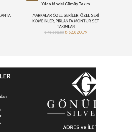
Yılan Model Gümüş Takım
Gold 
-18%
-17%
LANTA
MARKALAR ÖZEL SERİLER
,
ÖZEL SERİ
ALTIN K
KOMBİNLER
,
PIRLANTA MONTÜR SET
ÖZEL S
TAKIMLAR
₺
62,820.79
₺
76,592.85
İLER
ları
ı
i
r
k
ADRES ve İLETİŞİM