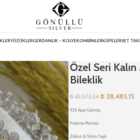
İKLER
YÜZÜKLER
GERDANLIK – KOLYE
KOMBİNLER
KÜPELER
SET TAK
Özel Seri Kalın
Bileklik
₺
28,483.15
₺
41,573.24
925 Ayar Gümüş
Pırlanta Montür
Zirkon & Sitrin Taşlı