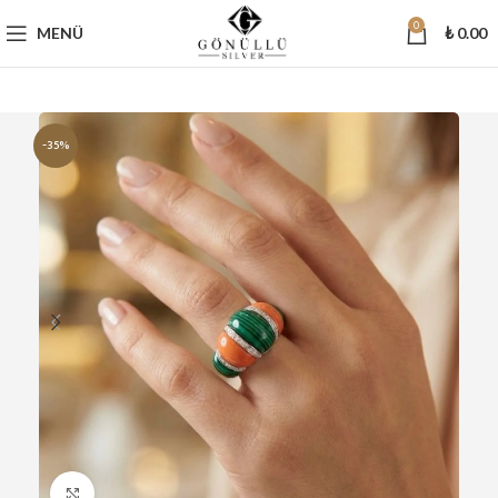
0
MENÜ
₺
0.00
-35%
Büyütmek için tıklayın