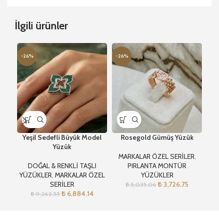
İlgili ürünler
-26%
-26%
-2
Yeşil Sedefli Büyük Model
Rosegold Gümüş Yüzük
Ö
Yüzük
MARKALAR ÖZEL SERİLER
,
M
DOĞAL & RENKLİ TAŞLI
PIRLANTA MONTÜR
PI
YÜZÜKLER
,
MARKALAR ÖZEL
YÜZÜKLER
SERİLER
₺
3,726.75
₺
5,035.06
₺
6,884.14
₺
9,262.55