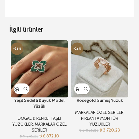
İlgili ürünler
-26%
-26%
-2
Yeşil Sedefli Büyük Model
Rosegold Gümüş Yüzük
Gol
Yüzük
MARKALAR ÖZEL SERİLER
,
DOĞAL & RENKLİ TAŞLI
PIRLANTA MONTÜR
M
YÜZÜKLER
,
MARKALAR ÖZEL
YÜZÜKLER
SERİLER
₺
3,720.23
₺
5,026.26
₺
6,872.10
₺
9,246.35