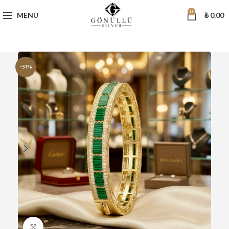
0
MENÜ
₺
0.00
-31%
Büyütmek için tıklayın