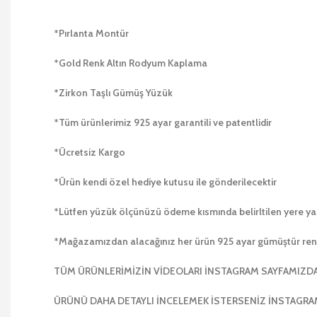
*Pırlanta Montür
*Gold Renk Altın Rodyum Kaplama
*Zirkon Taşlı Gümüş Yüzük
*Tüm ürünlerimiz 925 ayar garantili ve patentlidir
*Ücretsiz Kargo
*Ürün kendi özel hediye kutusu ile gönderilecektir
*Lütfen yüzük ölçünüzü ödeme kısmında belirltilen yere ya
*Mağazamızdan alacağınız her ürün 925 ayar gümüştür r
TÜM ÜRÜNLERİMİZİN VİDEOLARI İNSTAGRAM SAYFAMIZD
ÜRÜNÜ DAHA DETAYLI İNCELEMEK İSTERSENİZ İNSTAGRAM A