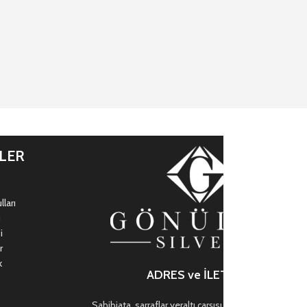
İLER
ları
ı
i
r
k
ADRES ve İLETİŞİM
Sahibiata, sarraflar yeraltı çarşısı, Mevlana Cd. no:47,