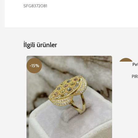
SFG8372081
İlgili ürünler
Pı
-15%
-14%
PI