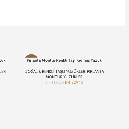
zük
Pırlanta Montür Renkli Taşlı Gümüş Yüzük
Pırlanta
-13%
-13%
LER
DOĞAL & RENKLİ TAŞLI YÜZÜKLER
,
PIRLANTA
PI
MONTÜR YÜZÜKLER
₺
4,229.13
₺
4,885.00