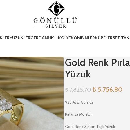
İKLER
YÜZÜKLER
GERDANLIK – KOLYE
KOMBİNLER
KÜPELER
SET TAK
Gold Renk Pır
Yüzük
₺
5,756.80
₺
7,825.70
925 Ayar Gümüş
Pırlanta Montür
Gold Renk Zirkon Taşlı Yüzük