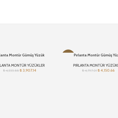
rlanta Montür Gümüş Yüzük
Pırlanta Montür Gümüş Yü
-13%
RLANTA MONTÜR YÜZÜKLER
PIRLANTA MONTÜR YÜZÜK
₺
3,907.14
₺
4,150.66
₺
4,555.88
₺
4,797.01