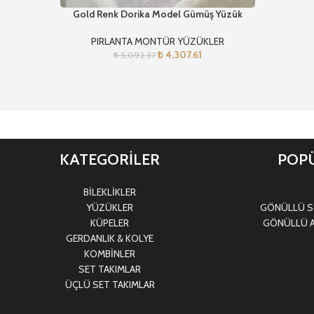
Gold Renk Dorika Model Gümüş Yüzük
PIRLANTA MONTÜR YÜZÜKLER
₺
4,307.61
₺
5,092.37
KATEGORİLER
POPÜ
BİLEKLİKLER
YÜZÜKLER
GÖNÜLLÜ Sİ
KÜPELER
GÖNÜLLÜ A
GERDANLIK & KOLYE
KOMBİNLER
SET TAKIMLAR
ÜÇLÜ SET TAKIMLAR