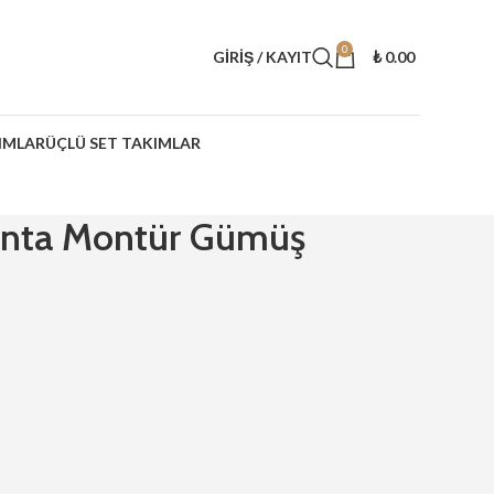
0
GIRIŞ / KAYIT
₺
0.00
IMLAR
ÜÇLÜ SET TAKIMLAR
lanta Montür Gümüş