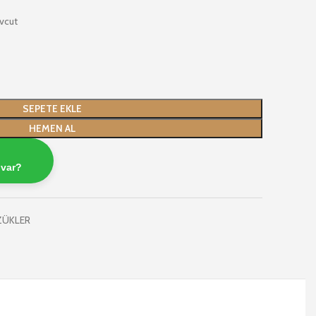
vcut
SEPETE EKLE
HEMEN AL
 var?
ZÜKLER