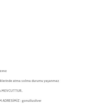
zınız
enklerinde atma solma durumu yaşanmaz
A MEVCUTTUR..
DRESİMİZ : gonullusilver