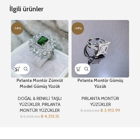
İlgili ürünler
-14%
-14%
-1
Pırlanta Montür Zümrüt
Pırlanta Montür Gümüş
Pı
Model Gümüş Yüzük
Yüzük
DOĞAL & RENKLİ TAŞLI
PIRLANTA MONTÜR
YÜZÜKLER
,
PIRLANTA
YÜZÜKLER
MONTÜR YÜZÜKLER
₺
3,913.99
₺
4,563.86
₺
4,315.15
₺
5,035.06