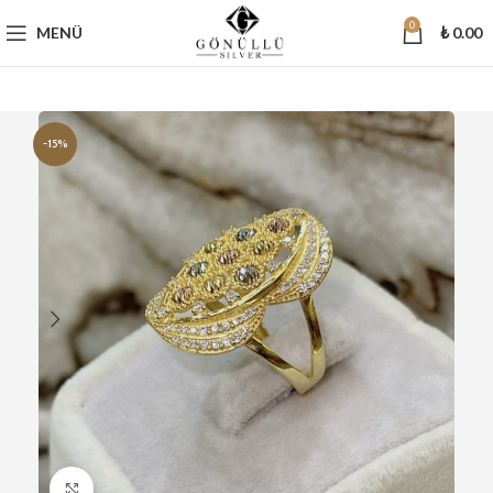
0
MENÜ
₺
0.00
-15%
Büyütmek için tıklayın