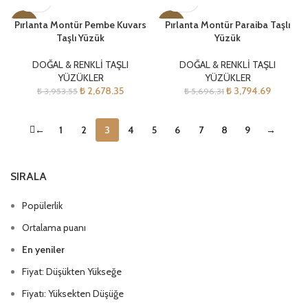
Pırlanta Montür Pembe Kuvars
Pırlanta Montür Paraiba Taşlı
-32%
-33%
Taşlı Yüzük
Yüzük
DOĞAL & RENKLİ TAŞLI
DOĞAL & RENKLİ TAŞLI
YÜZÜKLER
YÜZÜKLER
₺
2,678.35
₺
3,794.69
₺
3,953.55
₺
5,696.31
←
1
2
3
4
5
6
7
8
9
→
SIRALA
Popülerlik
Ortalama puanı
En yeniler
Fiyat: Düşükten Yükseğe
Fiyatı: Yüksekten Düşüğe