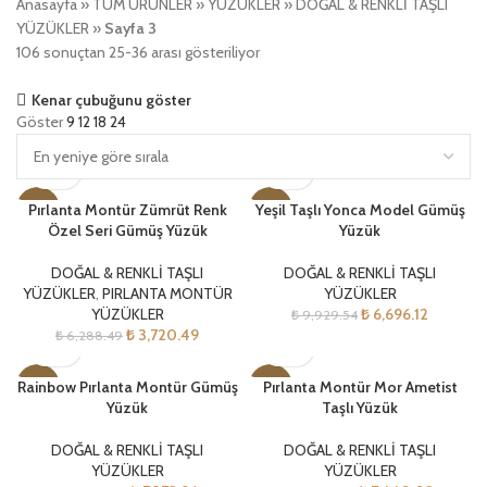
Anasayfa
»
TÜM ÜRÜNLER
»
YÜZÜKLER
»
DOĞAL & RENKLİ TAŞLI
YÜZÜKLER
»
Sayfa 3
106 sonuçtan 25-36 arası gösteriliyor
Kenar çubuğunu göster
Göster
9
12
18
24
Pırlanta Montür Zümrüt Renk
Yeşil Taşlı Yonca Model Gümüş
-41%
-33%
Özel Seri Gümüş Yüzük
Yüzük
DOĞAL & RENKLİ TAŞLI
DOĞAL & RENKLİ TAŞLI
YÜZÜKLER
,
PIRLANTA MONTÜR
YÜZÜKLER
YÜZÜKLER
₺
6,696.12
₺
9,929.54
₺
3,720.49
₺
6,288.49
Rainbow Pırlanta Montür Gümüş
Pırlanta Montür Mor Ametist
-29%
-32%
Yüzük
Taşlı Yüzük
DOĞAL & RENKLİ TAŞLI
DOĞAL & RENKLİ TAŞLI
YÜZÜKLER
YÜZÜKLER