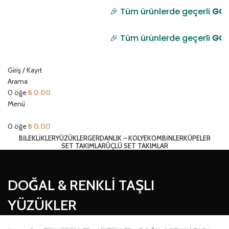
🎉 Tüm ürünlerde geçerli
GONU
🎉 Tüm ürünlerde geçerli
GONU
Giriş / Kayıt
Arama
0
öğe
₺
0.00
Menü
0
öğe
₺
0.00
BİLEKLİKLER
YÜZÜKLER
GERDANLIK – KOLYE
KOMBİNLER
KÜPELER
SET TAKIMLAR
ÜÇLÜ SET TAKIMLAR
DOĞAL & RENKLİ TAŞLI
YÜZÜKLER