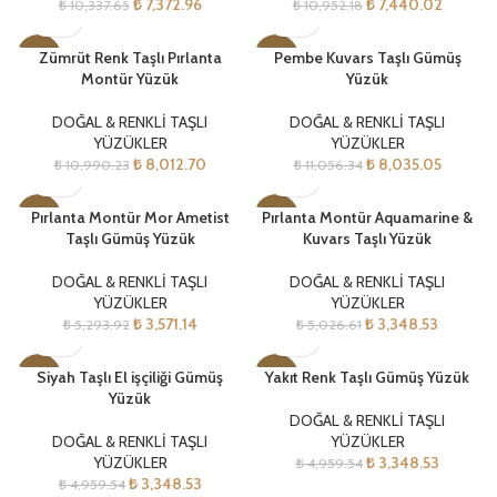
₺
7,372.96
₺
7,440.02
₺
10,337.65
₺
10,952.18
Zümrüt Renk Taşlı Pırlanta
Pembe Kuvars Taşlı Gümüş
-27%
-27%
Montür Yüzük
Yüzük
DOĞAL & RENKLİ TAŞLI
DOĞAL & RENKLİ TAŞLI
YÜZÜKLER
YÜZÜKLER
₺
8,012.70
₺
8,035.05
₺
10,990.23
₺
11,056.34
Pırlanta Montür Mor Ametist
Pırlanta Montür Aquamarine &
-33%
-33%
Taşlı Gümüş Yüzük
Kuvars Taşlı Yüzük
DOĞAL & RENKLİ TAŞLI
DOĞAL & RENKLİ TAŞLI
YÜZÜKLER
YÜZÜKLER
₺
3,571.14
₺
3,348.53
₺
5,293.92
₺
5,026.61
Siyah Taşlı El işçiliği Gümüş
Yakıt Renk Taşlı Gümüş Yüzük
-32%
-32%
Yüzük
DOĞAL & RENKLİ TAŞLI
DOĞAL & RENKLİ TAŞLI
YÜZÜKLER
YÜZÜKLER
₺
3,348.53
₺
4,959.54
₺
3,348.53
₺
4,959.54