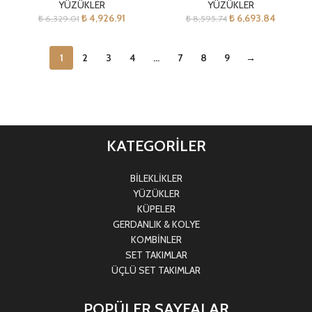
YÜZÜKLER
YÜZÜKLER
₺
4,926.91
₺
6,693.84
₺
6,329.01
₺
8,595.74
1
2
3
4
…
7
8
9
→
KATEGORİLER
BİLEKLİKLER
YÜZÜKLER
KÜPELER
GERDANLIK & KOLYE
KOMBİNLER
SET TAKIMLAR
ÜÇLÜ SET TAKIMLAR
POPÜLER SAYFALAR