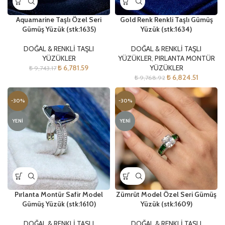
Aquamarine Taşlı Özel Seri
Gold Renk Renkli Taşlı Gümüş
Gümüş Yüzük (stk:1635)
Yüzük (stk:1634)
DOĞAL & RENKLİ TAŞLI
DOĞAL & RENKLİ TAŞLI
YÜZÜKLER
YÜZÜKLER
,
PIRLANTA MONTÜR
₺
6,781.59
YÜZÜKLER
₺
9,743.17
₺
6,824.51
₺
9,768.92
-30%
-30%
YENI
YENI
Pırlanta Montür Safir Model
Zümrüt Model Özel Seri Gümüş
Gümüş Yüzük (stk:1610)
Yüzük (stk:1609)
DOĞAL & RENKLİ TAŞLI
DOĞAL & RENKLİ TAŞLI