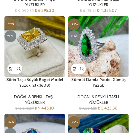
YÜZÜKLER
YÜZÜKLER
₺
6,395.30
₺
4,335.07
₺
9,099.35
₺
6,175.44
-29%
-29%
YENI
YENI
Sitrin Taşlı Büyük Baget Model
Zümrüt Damla Model Gümüş
Yüzük (stk:1608)
Yüzük
DOĞAL & RENKLİ TAŞLI
DOĞAL & RENKLİ TAŞLI
YÜZÜKLER
YÜZÜKLER
₺
9,445.10
₺
5,423.36
₺
13,348.57
₺
7,604.25
-32%
-29%