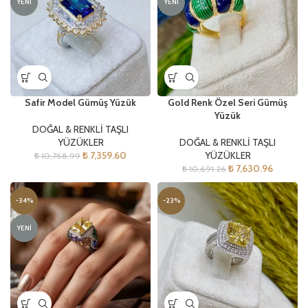
YENI
YENI
Safir Model Gümüş Yüzük
Gold Renk Özel Seri Gümüş
Yüzük
DOĞAL & RENKLİ TAŞLI
YÜZÜKLER
DOĞAL & RENKLİ TAŞLI
₺
7,359.60
YÜZÜKLER
₺
10,768.99
₺
7,630.96
₺
10,691.26
-34%
-23%
YENI