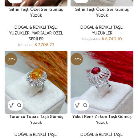
Sitrin Taşlı Özel Seri Gümüş
Sitrin Taşlı Özel Seri Gümüş
Yüzük
Yüzük
DOĞAL & RENKLİ TAŞLI
DOĞAL & RENKLİ TAŞLI
YÜZÜKLER
,
MARKALAR ÖZEL
YÜZÜKLER
SERİLER
₺
6,740.10
₺
8,724.02
₺
7,708.22
₺
11,737.11
-22%
-22%
Turuncu Topaz Taşlı Gümüş
Yakut Renk Zirkon Taşlı Gümüş
Yüzük
Yüzük
DOĞAL & RENKLİ TAŞLI
DOĞAL & RENKLİ TAŞLI